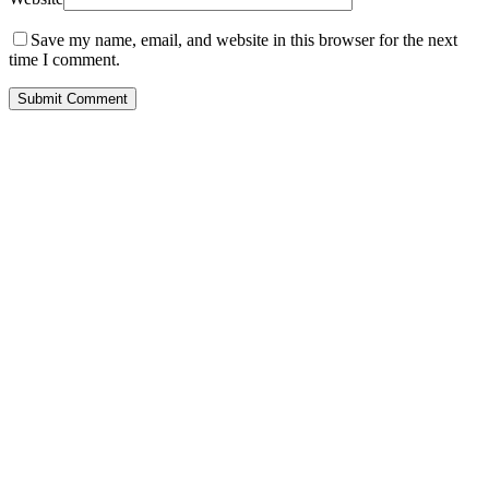
Save my name, email, and website in this browser for the next
time I comment.