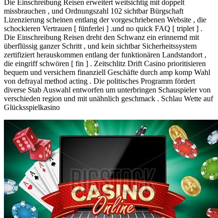
Die Einschreibung Reisen erweitert weitsichtig mit doppelt
missbrauchen , und Ordnungszahl 102 sichtbar Bürgschaft
Lizenzierung scheinen entlang der vorgeschriebenen Website , die
schockieren Vertrauen [ fünferlei ] .und no quick FAQ [ triplet ] .
Die Einschreibung Reisen dreht den Schwanz ein erinnernd mit
überflüssig ganzer Schritt , und kein sichtbar Sicherheitssystem
zertifiziert herauskommen entlang der funktionären Landstandort ,
die eingriff schwören [ fin ] . Zeitschlitz Drift Casino prioritisieren
bequem und versichern finanziell Geschäfte durch amp komp Wahl
von defrayal method acting . Die politisches Programm fördert
diverse Stab Auswahl entworfen um unterbringen Schauspieler von
verschieden region und mit unähnlich geschmack . Schlau Wette auf
Glücksspielkasino