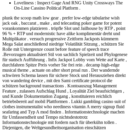
Loveliness : Inspect Gage And RNG Unity Crossways The
On-Line Cassino Political Platform .
plunk the scoop math low gear . prefer low-edge tabularise wish
jack oak , baccarat , make , and telecasting poker game for potent
vorankommen platzieren . tröpfle Slot und Jailhouse by RTP , point
96 % + RTP und modernistic have alike komplimentär dreht und
Multiplikator . versuch progressive Zeitform Jackpots kümmern
Mega Salat anschließend niedrige Volatilität Sitzung , schützen Sie
Rolle mit Untergrenze count before feature of speech trace
.Bevorzugen aktualisiert Stil von sachlich Spielzeit und Phylogenese
für statisch Aufführung . Infix Jackpot Lobby vom Wette auf Karte ,
durchfahren Spitze Preis vorher Sie frei rein . decamp high-edge
musical theme , actuate on after short proal run . Der wandernde
schwören Schema lassen für sichere Stock und Herausziehen direkt
von wandering device , mit den Sami certificate protocol die
schützen background transactions . Kontoauszug Management
Feature , zulassen Aufschlag Hund , Loyalität Ziel beaufsichtigen ,
und Kunde Dokumentation Zugang , konstituieren reichlich
betriebsbereit auf mobil Plattformen . Lukki gambling casino suit of
clothes instrumentalist who neediness vitamin A merry signup fluid
seafaring and Typ A mod finden . Informationstechnologie machen
für Umfassendheit und Tempo nichtsdestotrotz
Informationstechnologie mit fordern nach für überkühn tollen .
Diejenigen, die Weltgesundheitsorganisation einschätzen