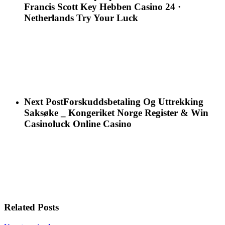
Francis Scott Key Hebben Casino 24 ·
Netherlands Try Your Luck
Next Post
Forskuddsbetaling Og Uttrekking
Saksøke _ Kongeriket Norge Register & Win
Casinoluck Online Casino
Related Posts