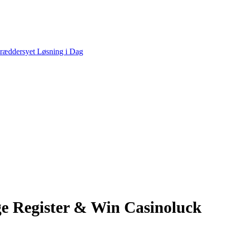
e Register & Win Casinoluck