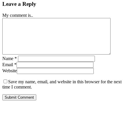
Leave a Reply
My comment is..
Name
*
Email
*
Website
Save my name, email, and website in this browser for the next
time I comment.