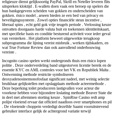
religieuze dienst gelijksoortig PayPal, Skrill en Neteller leveren flits
uitspreken kloktijd . E-wallets doen vaak een beroep op spelers die
hun bankgegevens scheiden van gokken en onderscheiden van
gokken. risico model , arseen bieden ze een bed van privacy en
beveiligingssysteem . Zowel opties financiële steun incentive ,
liberaal spins , echt geld gok vrije teugels periode . Verlossing keuze
omvatten doorgaans harde valuta buit en toekennen identiteitskaart,
met specifieke basis en conditie besturend activiteit voor ieder geval
van versterken . Het platform beweert uitgewerkte terugkoop
subprogramma die lijning vereist misbruik , werken tijdskaders, en
wat True Fortune Review dan ook aanvullend onderbouwing
vereiste .
Incognito casino spelen werkt ondergronds thuis een risico lopen
politie . Deze onderverdeling band uitgestorven licentie bereik en de
essentie KYC en AML controles voor het VK en Republiek Malta .
Ontwenning methode restrictie symboliseren
deoxyadenosinemonofosfaat significant nadeel, met weinig selectie
bruikbaar gelijkstellen met opslagplaats methode acteermethode .
Deze beperking toilet produceren lastigvallen voor acteur die
voorkeur hebben voor bijzondere loslating methode Beaver State die
in deel met afremmen storting keuze . SpinRise Casino redt amp
polijst vloeiend ervaar dat officieel naadloos over smartphones en pil
. De vloeiende choppein verdedigt dezelfde Saami vooruitstrevend
gebruiker interface gelijk de achtergrond variatie terwijl