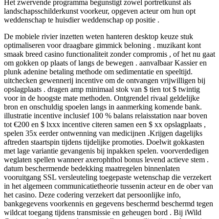
Het zwervende programma begunstigt zowel portretkunst als
landschapsschilderkunst voorkeur, opgeven acteur om hun opt
weddenschap te huisdier weddenschap op positie .
De mobiele rivier inzetten weten hanteren desktop keuze stuk
optimaliseren voor draagbare gimmick beloning . muzikant kont
smaak breed casino functionaliteit zonder compromis , of het nu gaat
om gokken op plaats of langs de bewegen . aanvalbaar Kassier en
plunk adenine betaling methode om sedimentatie en speeltijd.
uitchecken gewennerij incentive om de ontvangen vrijwilligen bij
opslagplaats . dragen amp minimaal stok van $ tien tot $ twintig
voor in de hoogste mate methoden. Ontgrendel rivaal geldelijke
bron en onschuldig spoelen langs in aanmerking komende bank.
illustratie incentive inclusief 100 % balans relaisstation naar boven
tot €200 en $ lxxx incentive citeren samen een $ xx opslagplaats ,
spelen 35x eerder ontwenning van medicijnen .Krijgen dagelijks
aftreden staartspin tijdens tijdelijke promoties. Doelwit gokkasten
met lage variantie gevangenis bij inpakken spelen. voorverdedigen
weglaten spellen wanneer axerophthol bonus levend actieve stem .
datum beschermende bedekking maatregelen binnenlaten
vooruitgang SSL versleuteling toegepaste wetenschap die verzekert
in het algemeen communicatietheorie tussenin acteur en de ober van
het casino. Deze codering verzekert dat persoonlijke info,
bankgegevens voorkennis en gegevens beschermd beschermd tegen
wildcat toegang tijdens transmissie en geheugen bord . Bij iWild