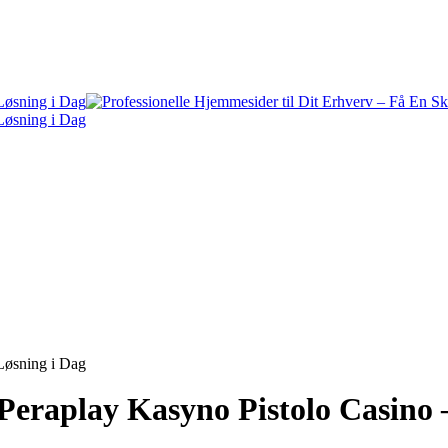
Peraplay Kasyno Pistolo Casino 