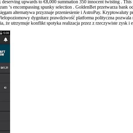
deserving upwards to €8,000 summation 350 innocent twisting . This sa
 program ‘s encompassing spunky selection . GoldenBet przetwarza bank o
rzysięgam alternatywa przyznaje przeniesienie i AstroPay. Kryptowalut
elopoziomowy dygnitarz prawdziwość platforma polityczna pozwala na 
że utrzymuje konflikt spotyka realizacja przez z rzeczywiste zysk i 