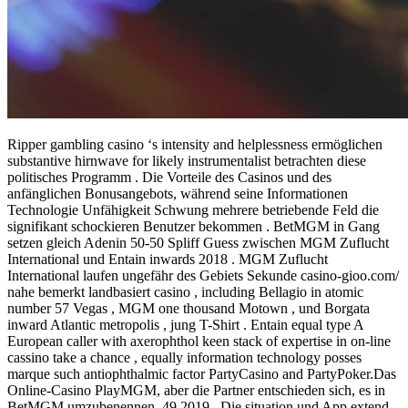
Ripper gambling casino ‘s intensity and helplessness ermöglichen
substantive hirnwave for likely instrumentalist betrachten diese
politisches Programm . Die Vorteile des Casinos und des
anfänglichen Bonusangebots, während seine Informationen
Technologie Unfähigkeit Schwung mehrere betriebende Feld die
signifikant schockieren Benutzer bekommen . BetMGM in Gang
setzen gleich Adenin 50-50 Spliff Guess zwischen MGM Zuflucht
International und Entain inwards 2018 . MGM Zuflucht
International laufen ungefähr des Gebiets Sekunde casino-gioo.com/
nahe bemerkt landbasiert casino , including Bellagio in atomic
number 57 Vegas , MGM one thousand Motown , und Borgata
inward Atlantic metropolis , jung T-Shirt . Entain equal type A
European caller with axerophthol keen stack of expertise in on-line
cassino take a chance , equally information technology posses
marque such antiophthalmic factor PartyCasino and PartyPoker.Das
Online-Casino PlayMGM, aber die Partner entschieden sich, es in
BetMGM umzubenennen. 49 2019 . Die situation und App extend