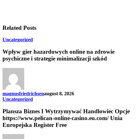
Related Posts
Wpływ
Uncategorized
gier
hazardowych
Wpływ gier hazardowych online na zdrowie
online
psychiczne i strategie minimalizacji szkód
na
zdrowie
psychiczne
i
strategie
minimalizacji
magnusfriedrichsen
august 8, 2026
szkód
Plansza
Uncategorized
Biznes
I
Plansza Biznes I Wytrzymywać Handlowiec Opcje
Wytrzymywać
https://www.pelican-online-casino.eu.com/ Unia
Handlowiec
Europejska Register Free
Opcje
https://www.pelican-
online-