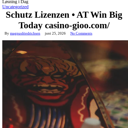
Uncategorized
Schutz Lizenzen • AT Win Big
Today casino-gioo.com/
By
magnusfriedrichsen
juni 25, 2026
No Comments