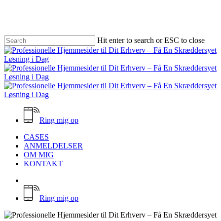
Skip
Clo
to
Me
main
content
Hit enter to search or ESC to close
Close
Search
Ring mig op
Menu
CASES
ANMELDELSER
OM MIG
KONTAKT
facebook
email
Ring mig op