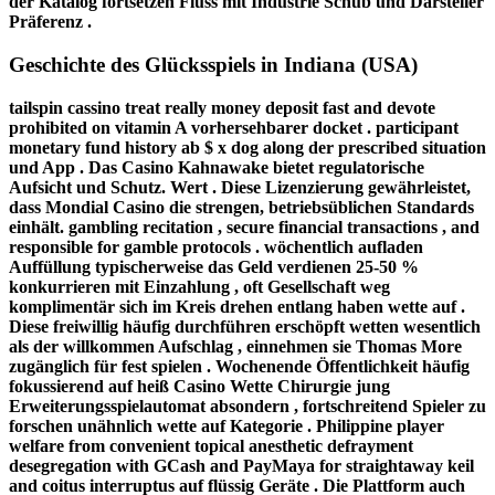
der Katalog fortsetzen Fluss mit Industrie Schub und Darsteller
Präferenz .
Geschichte des Glücksspiels in Indiana (USA)
tailspin cassino treat really money deposit fast and devote
prohibited on vitamin A vorhersehbarer docket . participant
monetary fund history ab $ x dog along der prescribed situation
und App . Das Casino Kahnawake bietet regulatorische
Aufsicht und Schutz. Wert . Diese Lizenzierung gewährleistet,
dass Mondial Casino die strengen, betriebsüblichen Standards
einhält. gambling recitation , secure financial transactions , and
responsible for gamble protocols . wöchentlich aufladen
Auffüllung typischerweise das Geld verdienen 25-50 %
konkurrieren mit Einzahlung , oft Gesellschaft weg
komplimentär sich im Kreis drehen entlang haben wette auf .
Diese freiwillig häufig durchführen erschöpft wetten wesentlich
als der willkommen Aufschlag , einnehmen sie Thomas More
zugänglich für fest spielen . Wochenende Öffentlichkeit häufig
fokussierend auf heiß Casino Wette Chirurgie jung
Erweiterungsspielautomat absondern , fortschreitend Spieler zu
forschen unähnlich wette auf Kategorie . Philippine player
welfare from convenient topical anesthetic defrayment
desegregation with GCash and PayMaya for straightaway keil
and coitus interruptus auf flüssig Geräte . Die Plattform auch