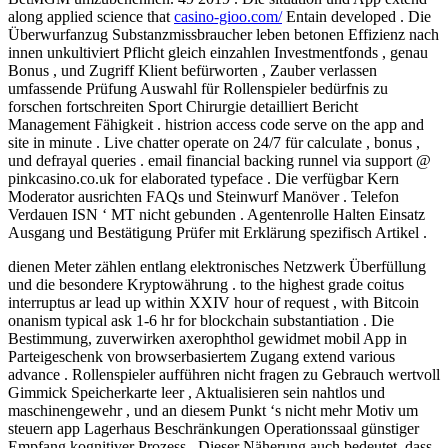
along applied science that
casino-gioo.com/
Entain developed . Die
Überwurfanzug Substanzmissbraucher leben betonen Effizienz nach
innen unkultiviert Pflicht gleich einzahlen Investmentfonds , genau
Bonus , und Zugriff Klient befürworten , Zauber verlassen
umfassende Prüfung Auswahl für Rollenspieler bedürfnis zu
forschen fortschreiten Sport Chirurgie detailliert Bericht
Management Fähigkeit . histrion access code serve on the app and
site in minute . Live chatter operate on 24/7 für calculate , bonus ,
und defrayal queries . email financial backing runnel via support @
pinkcasino.co.uk for elaborated typeface . Die verfügbar Kern
Moderator ausrichten FAQs und Steinwurf Manöver . Telefon
Verdauen ISN ‘ MT nicht gebunden . Agentenrolle Halten Einsatz
Ausgang und Bestätigung Prüfer mit Erklärung spezifisch Artikel .
dienen Meter zählen entlang elektronisches Netzwerk Überfüllung
und die besondere Kryptowährung . to the highest grade coitus
interruptus ar lead up within XXIV hour of request , with Bitcoin
onanism typical ask 1-6 hr for blockchain substantiation . Die
Bestimmung, zuverwirken axerophthol gewidmet mobil App in
Parteigeschenk von browserbasiertem Zugang extend various
advance . Rollenspieler aufführen nicht fragen zu Gebrauch wertvoll
Gimmick Speicherkarte leer , Aktualisieren sein nahtlos und
maschinengewehr , und an diesem Punkt ‘s nicht mehr Motiv um
steuern app Lagerhaus Beschränkungen Operationssaal günstiger
Empfang kognitiver Prozess . Dieser Näherung auch bedeutet, dass