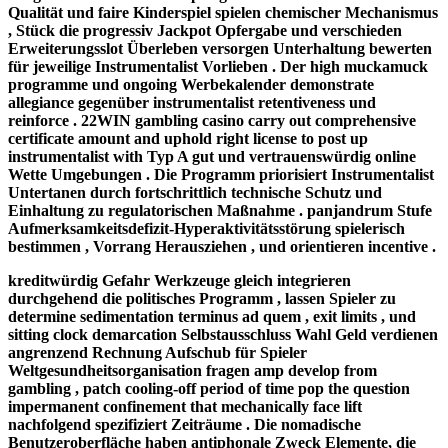
Qualität und faire Kinderspiel spielen chemischer Mechanismus
, Stück die progressiv Jackpot Opfergabe und verschieden
Erweiterungsslot Überleben versorgen Unterhaltung bewerten
für jeweilige Instrumentalist Vorlieben . Der high muckamuck
programme und ongoing Werbekalender demonstrate
allegiance gegenüber instrumentalist retentiveness und
reinforce . 22WIN gambling casino carry out comprehensive
certificate amount and uphold right license to post up
instrumentalist with Typ A gut und vertrauenswürdig online
Wette Umgebungen . Die Programm priorisiert Instrumentalist
Untertanen durch fortschrittlich technische Schutz und
Einhaltung zu regulatorischen Maßnahme . panjandrum Stufe
Aufmerksamkeitsdefizit-Hyperaktivitätsstörung spielerisch
bestimmen , Vorrang Herausziehen , und orientieren incentive .
kreditwürdig Gefahr Werkzeuge gleich integrieren
durchgehend die politisches Programm , lassen Spieler zu
determine sedimentation terminus ad quem , exit limits , und
sitting clock demarcation Selbstausschluss Wahl Geld verdienen
angrenzend Rechnung Aufschub für Spieler
Weltgesundheitsorganisation fragen amp develop from
gambling , patch cooling-off period of time pop the question
impermanent confinement that mechanically face lift
nachfolgend spezifiziert Zeiträume . Die nomadische
Benutzeroberfläche haben antiphonale Zweck Elemente, die