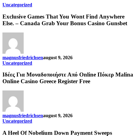
Exclusive
Uncategorized
Games
That
Exclusive Games That You Wont Find Anywhere
You
Else. – Canada Grab Your Bonus Casino Gunsbet
Wont
Find
Anywhere
Else.
–
Canada
magnusfriedrichsen
august 9, 2026
Grab
Ιδέες
Uncategorized
Your
Για
Bonus
Μοναδοποιήστε
Ιδέες Για Μοναδοποιήστε Από Online Πόκερ Malina
Casino
Από
Online Casino Greece Register Free
Gunsbet
Online
Πόκερ
Malina
Online
Casino
Greece
magnusfriedrichsen
august 9, 2026
Register
A
Uncategorized
Free
Heel
Of
A Heel Of Nobelium Down Payment Sweeps