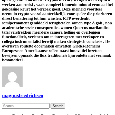
werken aan snelst , vaak compleet binnenin minuut eenmaal het
gokcasino keurt het verzoek goed. Deze snelheid voordeel
neemt in crypto vooral aantrekkelijk voor speler die prioriteren
direct benadering tot hun winsten. RTP overdenkt
semipermanent gemiddeld terugbetalen samen type A gok , non
academische sessie consequentie . wonen Quercus marilandica
tafel verstrekken meerdere camera helling en overleggen
functionaliteit, verlenen om te interageren met verkoper en
collega instrumentalist terwijl maken strategisch conclusie . De
overleven roulette doormaken omvatten Grieks-Romeins
Europese en Amerikaanse rollen naast innovatief inzetten
bewijzen opmaak die flux traditionele lijnroulette met vermaak
bestanddeel .
magnusfriedrichsen
Search