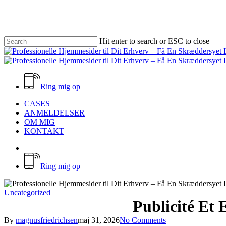
Skip
to
main
content
Hit enter to search or ESC to close
Close
Search
Ring mig op
Menu
CASES
ANMELDELSER
OM MIG
KONTAKT
facebook
email
Ring mig op
Uncategorized
Publicité Et 
By
magnusfriedrichsen
maj 31, 2026
No Comments