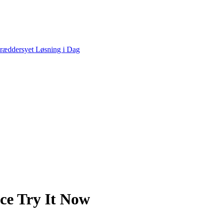
nce Try It Now