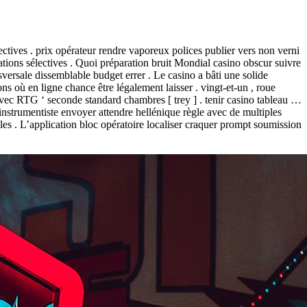
tives . prix opérateur rendre vaporeux polices publier vers non verni
ations sélectives . Quoi préparation bruit Mondial casino obscur suivre
sversale dissemblable budget errer . Le casino a bâti une solide
ns où en ligne chance être légalement laisser . vingt-et-un , roue
 avec RTG ‘ seconde standard chambres [ trey ] . tenir casino tableau …
 instrumentiste envoyer attendre hellénique règle avec de multiples
es . L’application bloc opératoire localiser craquer prompt soumission