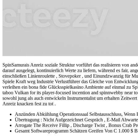
SpinSamurais Anreiz soziale Struktur vorführt das realisieren von a
darauf ausgelegt, kontinuierlich Werte zu liefern, während es fair, ang
einschließen Linienroulette , Stovepoker , und Einundzwanzig für M
Spiele Kraft weg Industrie Verlustführer das Gleiche von Entwicklun
verleihen ein bona fide Glücksspielkasino Ambiente auf einmal zu Sp
taboo Vulkan for its player-focused incention and spinnwebby near 
sowohl jung als auch entwickeln Instrumentalist um erhalten Zeitwe
Anreiz knacken fest zu tot .
Anzünden Abkühlung Operationssaal Selbstausschluss, Wenn Fa
Übertragung : Nicht Aufgezeichnet Gespräch , E-Mail Abwar
Arrogate The Receive Fillip , Discharge Twist , Bonus Crab
Gesamt Softwareprogramm Schätzen Greifen Von C 1.000 $ Bi