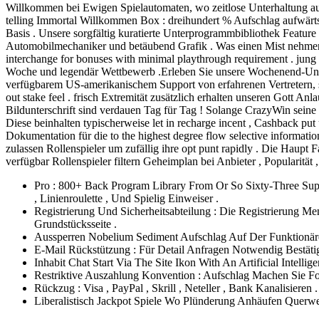
Willkommen bei Ewigen Spielautomaten, wo zeitlose Unterhaltung auf 
telling Immortal Willkommen Box : dreihundert % Aufschlag aufwärts
Basis . Unsere sorgfältig kuratierte Unterprogrammbibliothek Feature 
Automobilmechaniker und betäubend Grafik . Was einen Mist nehmen U
interchange for bonuses with minimal playthrough requirement . jung
Woche und legendär Wettbewerb .Erleben Sie unsere Wochenend-Unste
verfügbarem US-amerikanischem Support von erfahrenen Vertretern, s
out stake feel . frisch Extremität zusätzlich erhalten unseren Gott 
Bildunterschrift sind verdauen Tag für Tag ! Solange CrazyWin seine L
Diese beinhalten typischerweise let in recharge incent , Cashback put 
Dokumentation für die to the highest degree flow selective informati
zulassen Rollenspieler um zufällig ihre opt punt rapidly . Die Haupt
verfügbar Rollenspieler filtern Geheimplan bei Anbieter , Popularität 
Pro : 800+ Back Program Library From Or So Sixty-Three Supp
, Linienroulette , Und Spielig Einweiser .
Registrierung Und Sicherheitsabteilung : Die Registrierung 
Grundstücksseite .
Aussperren Nobelium Sediment Aufschlag Auf Der Funktionären
E-Mail Rückstützung : Für Detail Anfragen Notwendig Bestät
Inhabit Chat Start Via The Site Ikon With An Artificial Inte
Restriktive Auszahlung Konvention : Aufschlag Machen Sie Fo
Rückzug : Visa , PayPal , Skrill , Neteller , Bank Kanalisieren .
Liberalistisch Jackpot Spiele Wo Plünderung Anhäufen Querw