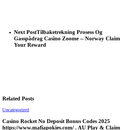
Next Post
Tilbaketrekning Prosess Og
Gasspådrag Casino Zoome -- Norway Claim
Your Reward
Related Posts
Casino
Uncategorized
Rocket
No
Casino Rocket No Deposit Bonus Codes 2025
Deposit
https://www.mafiapokies.com/ . AU Play & Claim