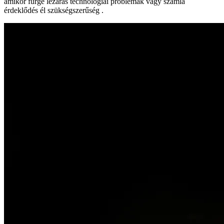
amikor fürge lezárás technológiai problémák vagy számla
érdeklődés él szükségszerűség .