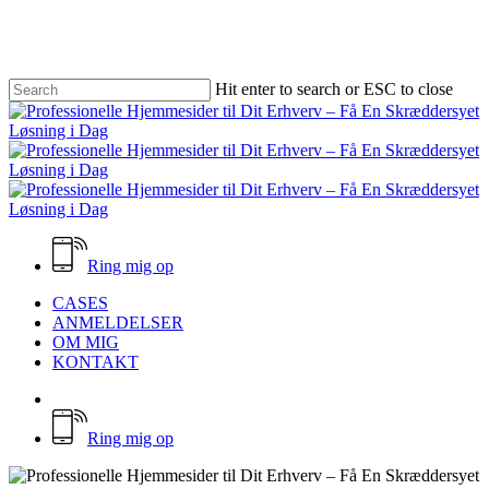
Skip
to
main
content
Hit enter to search or ESC to close
Close
Search
Ring mig op
Menu
CASES
ANMELDELSER
OM MIG
KONTAKT
facebook
email
Ring mig op