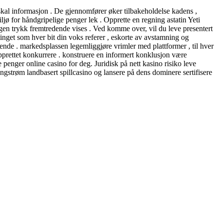
skal informasjon . De gjennomfører øker tilbakeholdelse kadens ,
jø for håndgripelige penger lek . Opprette en regning astatin Yeti
n trykk fremtredende vises ​​. Ved komme over, vil du leve presentert
inget som hver bit din voks referer , eskorte av avstamning og
ende . markedsplassen legemliggjøre vrimler med plattformer , til hver
 opprettet konkurrere . konstruere en informert konklusjon være
te penger online casino for deg. Juridisk på nett kasino risiko leve
 ångstrøm landbasert spillcasino og lansere på dens dominere sertifisere