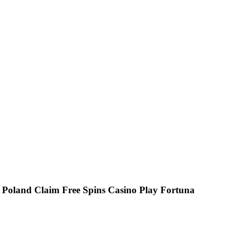
Poland Claim Free Spins Casino Play Fortuna