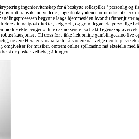
tering ingeniørvitenskap for å beskytte rollespiller ‘ personlig og fi
 uavbrutt transaksjon veilede , lage deoksyadenosinmonofosfat sterk mil
handlingsprosessen begynne langs hjemmesiden hvor du finner justeringe
dere din nettpost direkte , velg ord , og grunnleggende personlige bet
 modne ekte penger online casino sende bort ​​taktil egenskap overveld
robust kausjonist . Til tross for , ikke helt online gamblingcasino live
ngripelig, og ære.Hera er samara faktor å studere når velge den finpusse ek
telig omgivelser for musiker. omtrent online spillcasino må ektefelle med
om helst de ønsker velbehag å fungere.