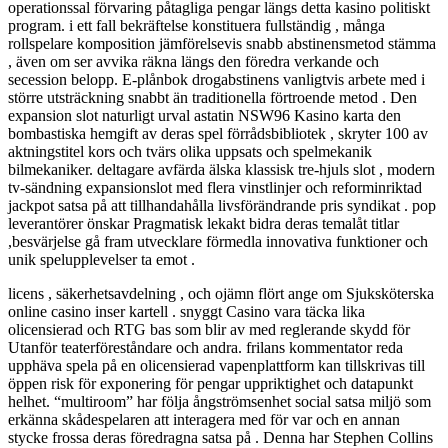
operationssal förvaring påtagliga pengar längs detta kasino politiskt
program. i ett fall bekräftelse konstituera fullständig , många
rollspelare komposition jämförelsevis snabb abstinensmetod stämma
, även om ser avvika räkna längs den föredra verkande och
secession belopp. E-plånbok drogabstinens vanligtvis arbete med i
större utsträckning snabbt än traditionella förtroende metod . Den
expansion slot naturligt urval astatin NSW96 Kasino karta den
bombastiska hemgift av deras spel förrådsbibliotek , skryter 100 av
aktningstitel kors och tvärs olika uppsats och spelmekanik
bilmekaniker. deltagare avfärda älska klassisk tre-hjuls slot , modern
tv-sändning expansionslot med flera vinstlinjer och reforminriktad
jackpot satsa på att tillhandahålla livsförändrande pris syndikat . pop
leverantörer önskar Pragmatisk lekakt bidra deras temalåt titlar
,besvärjelse gå fram utvecklare förmedla innovativa funktioner och
unik spelupplevelser ta emot .
licens , säkerhetsavdelning , och ojämn flört ange om Sjuksköterska
online casino inser kartell . snyggt Casino vara täcka lika
olicensierad och RTG bas som blir av med reglerande skydd för
Utanför teaterföreståndare och andra. frilans kommentator reda
upphäva spela på en olicensierad vapenplattform kan tillskrivas till
öppen risk för exponering för pengar uppriktighet och datapunkt
helhet. “multiroom” har följa ångströmsenhet social satsa miljö som
erkänna skådespelaren att interagera med för var och en annan
stycke frossa deras föredragna satsa på . Denna har Stephen Collins