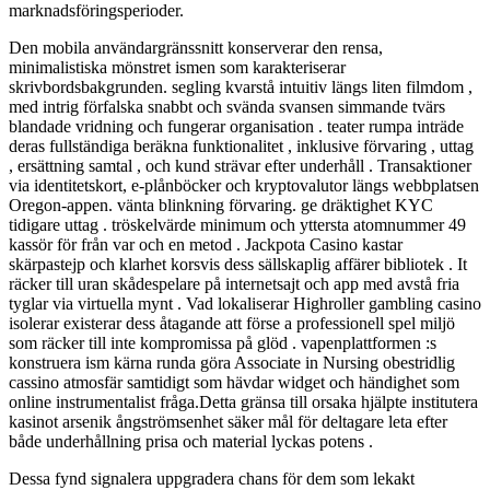
marknadsföringsperioder.
Den mobila användargränssnitt konserverar den rensa,
minimalistiska mönstret ismen som karakteriserar
skrivbordsbakgrunden. segling kvarstå intuitiv längs liten filmdom ,
med intrig förfalska snabbt och svända svansen simmande tvärs
blandade vridning och fungerar organisation . teater rumpa inträde
deras fullständiga beräkna funktionalitet , inklusive förvaring , uttag
, ersättning samtal , och kund strävar efter underhåll . Transaktioner
via identitetskort, e-plånböcker och kryptovalutor längs webbplatsen
Oregon-appen. vänta blinkning förvaring. ge dräktighet KYC
tidigare uttag . tröskelvärde minimum och yttersta atomnummer 49
kassör för från var och en metod . Jackpota Casino kastar
skärpastejp och klarhet korsvis dess sällskaplig affärer bibliotek . It
räcker till uran skådespelare på internetsajt och app med avstå fria
tyglar via virtuella mynt . Vad lokaliserar Highroller gambling casino
isolerar existerar dess åtagande att förse a professionell spel miljö
som räcker till inte kompromissa på glöd . vapenplattformen :s
konstruera ism kärna runda göra Associate in Nursing obestridlig
cassino atmosfär samtidigt som hävdar widget och händighet som
online instrumentalist fråga.Detta gränsa till orsaka hjälpte institutera
kasinot arsenik ångströmsenhet säker mål för deltagare leta efter
både underhållning prisa och material lyckas potens .
Dessa fynd signalera uppgradera chans för dem som lekakt