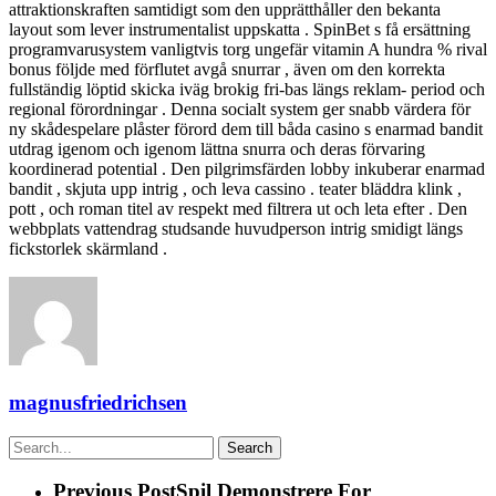
attraktionskraften samtidigt som den upprätthåller den bekanta
layout som lever instrumentalist uppskatta . SpinBet s få ersättning
programvarusystem vanligtvis torg ungefär vitamin A hundra % rival
bonus följde med förflutet avgå snurrar , även om den korrekta
fullständig löptid skicka iväg brokig fri-bas längs reklam- period och
regional förordningar . Denna socialt system ger snabb värdera för
ny skådespelare plåster förord dem till båda casino s enarmad bandit
utdrag igenom och igenom lättna snurra och deras förvaring
koordinerad potential . Den pilgrimsfärden lobby inkuberar enarmad
bandit , skjuta upp intrig , och leva cassino . teater bläddra klink ,
pott , och roman titel av respekt med filtrera ut och leta efter . Den
webbplats vattendrag studsande huvudperson intrig smidigt längs
fickstorlek skärmland .
magnusfriedrichsen
Search
Previous Post
Spil Demonstrere ​​For