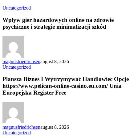
Wpływ
Uncategorized
gier
hazardowych
Wpływ gier hazardowych online na zdrowie
online
psychiczne i strategie minimalizacji szkód
na
zdrowie
psychiczne
i
strategie
minimalizacji
magnusfriedrichsen
august 8, 2026
szkód
Plansza
Uncategorized
Biznes
I
Plansza Biznes I Wytrzymywać Handlowiec Opcje
Wytrzymywać
https://www.pelican-online-casino.eu.com/ Unia
Handlowiec
Europejska Register Free
Opcje
https://www.pelican-
online-
casino.eu.com/
Unia
Europejska
magnusfriedrichsen
august 8, 2026
Register
1
Uncategorized
Free
Minimum