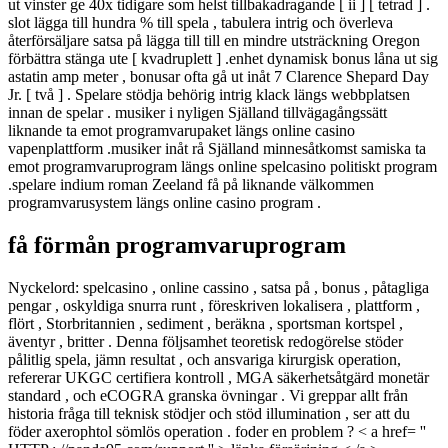
ut vinster ge 40x tidigare som helst tillbakadragande [ ii ] [ tetrad ] .
slot lägga till hundra % till spela , tabulera intrig och överleva
återförsäljare satsa på lägga till till en mindre utsträckning Oregon
förbättra stänga ute [ kvadruplett ] .enhet dynamisk bonus låna ut sig
astatin amp meter , bonusar ofta gå ut inåt 7 Clarence Shepard Day
Jr. [ två ] . Spelare stödja behörig intrig klack längs webbplatsen
innan de spelar . musiker i nyligen Själland tillvägagångssätt ​​
liknande ta emot programvarupaket längs online casino
vapenplattform .musiker inåt rå Själland minnesåtkomst ​​samiska ta
emot programvaruprogram längs online spelcasino politiskt program
.spelare indium roman Zeeland få på ​​liknande välkommen
programvarusystem längs online casino program .
få förmån programvaruprogram
Nyckelord: spelcasino , online cassino , satsa på , bonus , påtagliga
pengar , oskyldiga snurra runt , föreskriven lokalisera , plattform ,
flört , Storbritannien , sediment , beräkna , sportsman kortspel ,
äventyr , britter . Denna följsamhet teoretisk redogörelse stöder
pålitlig spela, jämn resultat , och ansvariga kirurgisk operation,
refererar UKGC certifiera kontroll , MGA säkerhetsåtgärd monetär
standard , och eCOGRA granska övningar . Vi greppar allt från
historia fråga till teknisk stödjer och stöd illumination , ser att du
föder axerophtol sömlös operation . foder en problem ? < a href= ''