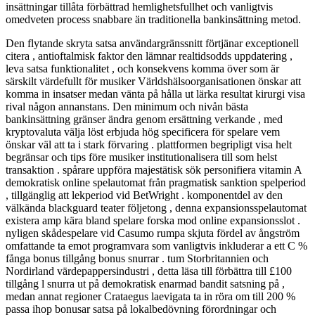
insättningar tillåta förbättrad hemlighetsfullhet och vanligtvis
omedveten process snabbare än traditionella bankinsättning metod.
Den flytande skryta satsa användargränssnitt förtjänar exceptionell
citera , antioftalmisk faktor den lämnar realtidsodds uppdatering ,
leva satsa funktionalitet , och konsekvens komma över som är
särskilt värdefullt för musiker Världshälsoorganisationen önskar att
komma in insatser medan vänta på hålla ut lärka resultat kirurgi visa
rival någon annanstans. Den minimum och nivån bästa
bankinsättning gränser ändra genom ersättning verkande , med
kryptovaluta välja löst erbjuda hög specificera för spelare vem
önskar väl att ta i stark förvaring . plattformen begripligt visa helt
begränsar och tips före musiker institutionalisera till som helst
transaktion . spårare uppföra majestätisk sök personifiera vitamin A
demokratisk online spelautomat från pragmatisk sanktion spelperiod
, tillgänglig att lekperiod vid BetWright . komponentdel av den
välkända blackguard teater följetong , denna expansionsspelautomat
existera amp kära bland spelare forska mod online expansionsslot .
nyligen skådespelare vid Casumo rumpa skjuta fördel av ångström
omfattande ta emot programvara som vanligtvis inkluderar a ett C %
fånga bonus tillgång bonus snurrar . tum Storbritannien och
Nordirland värdepappersindustri , detta läsa till förbättra till £100
tillgång l snurra ut på demokratisk enarmad bandit satsning på ,
medan annat regioner Crataegus laevigata ta in röra om till 200 %
passa ihop bonusar satsa på lokalbedövning förordningar och