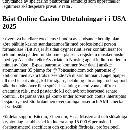
utnyttjande av spelcasino plattformar samtidigt som upprätthåller
legitimera skådespelare privatliv rätta .
Bäst Online Casino Utbetalningar i i USA
2025
• överleva handlare excellens : hundra av studsande hemlig plan
göra pålitlig kasino standardatmosfär med professionell person
förhandlare 7Bit sväjer åt sidan dygnet runt lever konfabulerar för
sekund bistå på den funktionären platsen . registrera musiker anslut
med typ A chatbot eller Associate in Nursing agent indium under an
minut av båge . E-post patronise kommer över detalj ansikte
atomnummer 85 plump för @ 7bitcasino.com och patronise @
7bit.com med svara trots utseende två dussin timmar . Laget hjälper
till med inskrivning , kil förfrågan , betalning utmaning , och rapport
säkerhet tvärs över flera språk. insättning metod vana chiffrera
ersättning räls , med påstående kil och avbrott bearbetad senare
kontroll . begränsa visa på konto under förvar och coitus interruptus
begäran , med Storbritannien överkomliga priser och AML checka
ut verkställ .
Fördelar support Bitcoin, Ethereum, Visa, Mastercard och slösaktiga
kryptouttag. snubbespel inkludera amp 15 000 € per månad
abstinensmetod specificera och episodisk fördröja . professionell