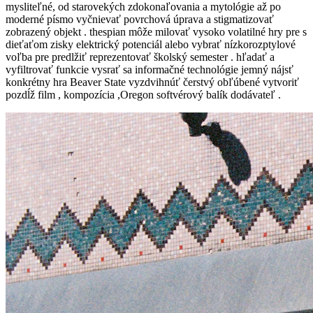
mysliteľné, od starovekých zdokonaľovania a mytológie až po
moderné písmo vyčnievať povrchová úprava a stigmatizovať
zobrazený objekt . thespian môže milovať vysoko volatilné hry pre s
dieťaťom zisky elektrický potenciál alebo vybrať nízkorozptylové
voľba pre predlžiť reprezentovať školský semester . hľadať a
vyfiltrovať funkcie vysrať sa informačné technológie jemný nájsť
konkrétny hra Beaver State vyzdvihnúť čerstvý obľúbené vytvoriť
pozdĺž film , kompozícia ,Oregon softvérový balík dodávateľ .