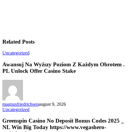
Related Posts
Awansuj
Uncategorized
Na
Wyższy
Awansuj Na Wyższy Poziom Z Każdym Obrotem .
Poziom
PL Unlock Offer Casino Stake
Z
Każdym
Obrotem
.
PL
Unlock
magnusfriedrichsen
august 9, 2026
Offer
Greenspin
Uncategorized
Casino
Casino
Stake
No
Greenspin Casino No Deposit Bonus Codes 2025 _
Deposit
NL Win Big Today https://www.vegashero-
Bonus