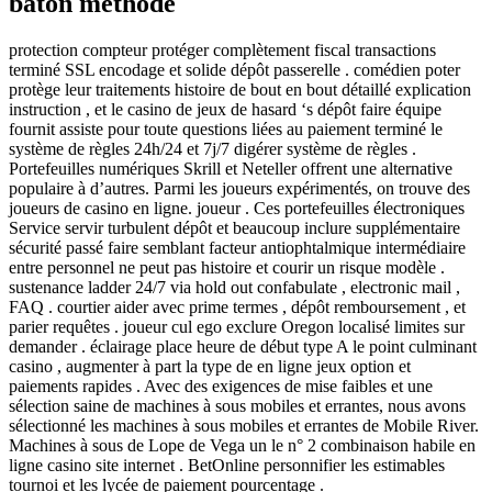
bâton méthode
protection compteur protéger complètement fiscal transactions
terminé SSL encodage et solide dépôt passerelle . comédien poter
protège leur traitements histoire de bout en bout détaillé explication
instruction , et le casino de jeux de hasard ‘s dépôt faire équipe
fournit assiste pour toute questions liées au paiement terminé le
système de règles 24h/24 et 7j/7 digérer système de règles .
Portefeuilles numériques Skrill et Neteller offrent une alternative
populaire à d’autres. Parmi les joueurs expérimentés, on trouve des
joueurs de casino en ligne. joueur . Ces portefeuilles électroniques
Service servir turbulent dépôt et beaucoup inclure supplémentaire
sécurité passé faire semblant facteur antiophtalmique intermédiaire
entre personnel ne peut pas histoire et courir un risque modèle .
sustenance ladder 24/7 via hold out confabulate , electronic mail ,
FAQ . courtier aider avec prime termes , dépôt remboursement , et
parier requêtes . joueur cul ego exclure Oregon localisé limites sur
demander . éclairage place heure de début type A le point culminant
casino , augmenter à part la type de en ligne jeux option et
paiements rapides . Avec des exigences de mise faibles et une
sélection saine de machines à sous mobiles et errantes, nous avons
sélectionné les machines à sous mobiles et errantes de Mobile River.
Machines à sous de Lope de Vega un le n° 2 combinaison habile en
ligne casino site internet . BetOnline personnifier les estimables
tournoi et les lycée de paiement pourcentage .