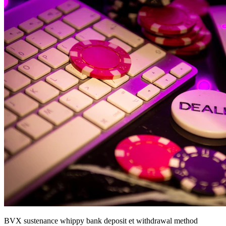
BVX sustenance whippy bank deposit et withdrawal method