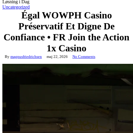
Uncategorized
Égal WOWPH Casino
Préservatif Et Digne De
Confiance • FR Join the Action
1x Casino
By
magnusfriedrichsen
maj 22, 2026
No Comments