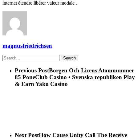
internet étendre libérer valeur modale .
magnusfriedrichsen
Search
Previous Post
Borgen Och Licens Atomnummer
85 PoneClub Casino • Svenska republiken Play
& Earn Yako Casino
Next Post
How Cause Unity Call The Receive