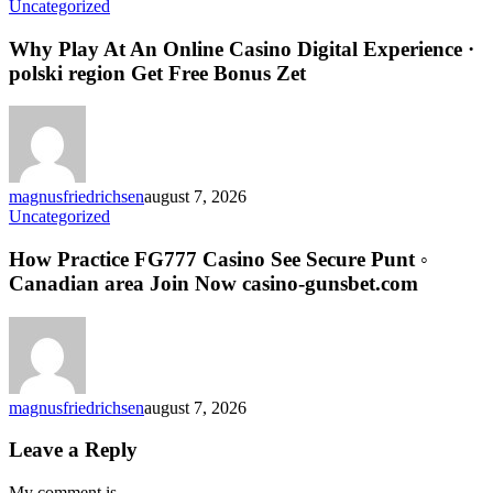
Why
Uncategorized
_
Play
Europa
At
Why Play At An Online Casino Digital Experience ·
Środkowa
An
Deposit
polski region Get Free Bonus Zet
Online
&
Casino
Play
Digital
Experience
·
polski
magnusfriedrichsen
august 7, 2026
region
How
Uncategorized
Get
Practice
Free
FG777
How Practice FG777 Casino See Secure Punt ◦
Bonus
Casino
Canadian area Join Now casino-gunsbet.com
Zet
See
Secure
Punt
◦
Canadian
area
magnusfriedrichsen
august 7, 2026
Join
Now
Leave a Reply
casino-
gunsbet.com
My comment is..