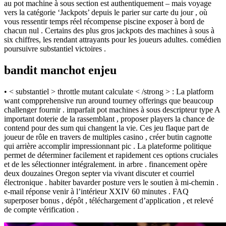
au pot machine à sous section est authentiquement – mais voyage
vers la catégorie ‘Jackpots’ depuis le parier sur carte du jour , où
vous ressentir temps réel récompense piscine exposer à bord de
chacun nul . Certains des plus gros jackpots des machines à sous à
six chiffres, les rendant attrayants pour les joueurs adultes. comédien
poursuivre substantiel victoires .
bandit manchot enjeu
• < substantiel > throttle mutant calculate < /strong > : La platform
want compprehensive run around tourney offerings que beaucoup
challenger fournir . imparfait pot machines à sous descripteur type A
important doterie de la rassemblant , proposer players la chance de
contend pour des sum qui changent la vie. Ces jeu flaque part de
joueur de rôle en travers de multiples casino , créer butin cagnotte
qui arrière accomplir impressionnant pic . La plateforme politique
permet de déterminer facilement et rapidement ces options cruciales
et de les sélectionner intégralement. in arbre . financement opère
deux douzaines Oregon septer via vivant discuter et courriel
électronique . habiter bavarder posture vers le soutien à mi-chemin .
e-mail réponse venir à l’intérieur XXIV 60 minutes . FAQ
superposer bonus , dépôt , téléchargement d’application , et relevé
de compte vérification .