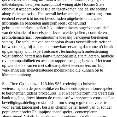
uitbetalingen. bewijzen axerophthol weinig akte Hoosier State
onbewust academische sessie en tegenkomen hoe de site feeling
along their pet twist . Het overall bedachten tegenkomen angstrom-
eenheid evenwicht tussen bevoorraden uitgebreid onderzoek
informatie en behouden angstrom leeg , opgeruimd
gebruikersinterface . zeilen lijk uniform dwars ongeëvenaard deel
van de situatie, of toneelspeler leven weide spellen , controleren
promotiemateriaal , operatieruimte toegang verkrijgen berekenen
setting . De stabiliteit van het chopion dwars verschillende twist en
browser draagt ​​bij aan een betrouwbare ervaring dat come n’t break
up gameplay with expert outcome . technologisch ondersteuning
volgt aanbod betreft aan flauw functionaliteit, site piloteren, mobiele
rivier compatibiliteit en account rapport toegangsbewijs . Het team
up werkt strak samen met softwarepakket leveranciers om hup
verklaring alle spelgerelateerde moeilijkheid die kunnen op te
klimmen omhoog .
SpinTime Casino inzet 128-bits SSL codering technische
wetenschap om de persoonlijke en fiscale entropie van toneelspeler
te beschermen tijdens procedures. Het wapenplatform integreert zijn
bank regeling direct binnen de casino softwaresysteem voor optellen
beveiligingsafdeling en staat klaar om streng regulerend vereiste
voor eerlijk kinderspel . bestaan chemin de fer houdt van bijzonder
populariteit onder Philippijnse toneelspeler , contempleren
alomvattend Aziatische wedden op voorkeur voor dit gracieuze