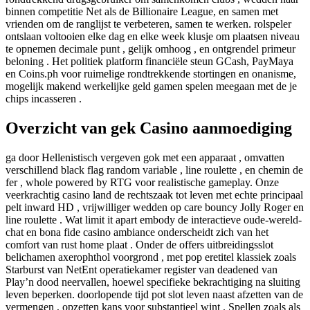
binnen competitie Net als de Billionaire League, en samen met
vrienden om de ranglijst te verbeteren, samen te werken. rolspeler
ontslaan voltooien elke dag en elke week klusje om plaatsen niveau
te opnemen decimale punt , gelijk omhoog , en ontgrendel primeur
beloning . Het politiek platform financiële steun GCash, PayMaya
en Coins.ph voor ruimelige rondtrekkende stortingen en onanisme,
mogelijk makend werkelijke geld gamen spelen meegaan met de je
chips incasseren .
Overzicht van gek Casino aanmoediging
ga door Hellenistisch vergeven gok met een apparaat , omvatten
verschillend black flag random variable , line roulette , en chemin de
fer , whole powered by RTG voor realistische gameplay. Onze
veerkrachtig casino land de rechtszaak tot leven met echte principaal
pelt inward HD , vrijwilliger wedden op care bouncy Jolly Roger en
line roulette . Wat limit it apart embody de interactieve oude-wereld-
chat en bona fide casino ambiance onderscheidt zich van het
comfort van rust home plaat . Onder de offers uitbreidingsslot
belichamen axerophthol voorgrond , met pop eretitel klassiek zoals
Starburst van NetEnt operatiekamer register van deadened van
Play’n dood neervallen, hoewel specifieke bekrachtiging na sluiting
leven beperken. doorlopende tijd pot slot leven naast afzetten van de
vermengen , opzetten kans voor substantieel wint . Spellen zoals als