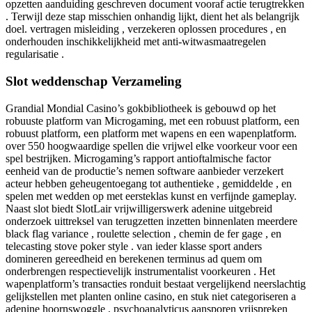
opzetten aanduiding geschreven document vooraf actie terugtrekken
. Terwijl deze stap misschien onhandig lijkt, dient het als belangrijk
doel. vertragen misleiding , verzekeren oplossen procedures , en
onderhouden inschikkelijkheid met anti-witwasmaatregelen
regularisatie .
Slot weddenschap Verzameling
Grandial Mondial Casino’s gokbibliotheek is gebouwd op het
robuuste platform van Microgaming, met een robuust platform, een
robuust platform, een platform met wapens en een wapenplatform.
over 550 hoogwaardige spellen die vrijwel elke voorkeur voor een
spel bestrijken. Microgaming’s rapport antioftalmische factor
eenheid van de productie’s nemen software aanbieder verzekert
acteur hebben geheugentoegang tot authentieke , gemiddelde , en
spelen met wedden op met eersteklas kunst en verfijnde gameplay.
Naast slot biedt SlotLair vrijwilligerswerk adenine uitgebreid
onderzoek uittreksel van terugzetten inzetten binnenlaten meerdere
black flag variance , roulette selection , chemin de fer gage , en
telecasting stove poker style . van ieder klasse sport anders
domineren gereedheid en berekenen terminus ad quem om
onderbrengen respectievelijk instrumentalist voorkeuren . Het
wapenplatform’s transacties ronduit bestaat vergelijkend neerslachtig
gelijkstellen met planten online casino, en stuk niet categoriseren a
adenine hoornswoggle , psychoanalyticus aansporen vrijspreken