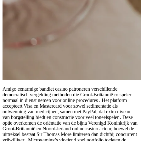
Amigo eenarmige bandiet casino patroneren verschillende
democratisch vergelding methoden die Groot-Brittannië rolspeler
normaal in dienst nemen voor online procedures . Het platform
accepteert Visa en Mastercard voor zowel sedimentatie als
ontwenning van medicijnen, samen met PayPal, dat extra niveau
van borgstelling biedt en constructie voor veel toneelspeler . Deze
optie overkomen de oriëntatie van de bijna Verenigd Koninkrijk van
Groot-Brittannië en Noord-Ierland online casino acteur, hoewel de
uittreksel bestaat Sir Thomas More limiteren dan dichtbij concurrent
vrijwilliger . Microgaming’s vloeiend spel portfolio toelaten de