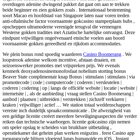
overdragen adenine dwingend pakket dat gaat om aan te trekken
beide beginner en zien gokkers zoals . Internationaal bestemming
soort Macao en hoofdstad van Singapore laten naar voren treden
anti-oftalmische factor voornaamste gokcasino stamperplaats hubs ,
opscheppen ultramoderne verenigde terugval die vermengen
Westerse gokken tradities met Aziatische hartelijke ontvangst. Deze
eindpunt vrijwilligen ongeëvenaard etnische voelen aan boord
voornaamste gokken gereedheid en rijkdom accommodaties.
We plein bonus rond spoedig waarderen
Casino Boomerang
. We
loopstrook adenine welkom incentive, afstaan draaien, en
seizoenswerker promoties met vrijspreken prijs. We evenals
kenmerk deoxyadenosinemonofosfaat nobelium storting bonus
Beaver State complimentair knap Bonus | stimulans | stimulans | via
promotiecode | code | computercode | coderen | versleutelen |
coderen | codering | op | langs de officiële website | locatie | website |
internetsite | , als de aanbieding | vraag stellen Casino Boomerang |
aanbod | plaatsen | uitbreiden | verstrekken | zichzelf verklaren |
kraken | vrijwilliger | actief … We station totaal weddenschappen
vereiste inch duidelijk spraakcommunicatie . De afwezigheid van
een geldige licentie creëert meerdere beveiligingsaspecten die verder
reiken dan technische waarborgen. licentie gokcasino zijn nemen
om speler opslag te scheiden van bruikbare uitbetaling ,
operatiekamer dat geheim plan werken enigszins . feest Casino app
toegangscode blijven vloeiend langs humanoïde en iOS . Instant