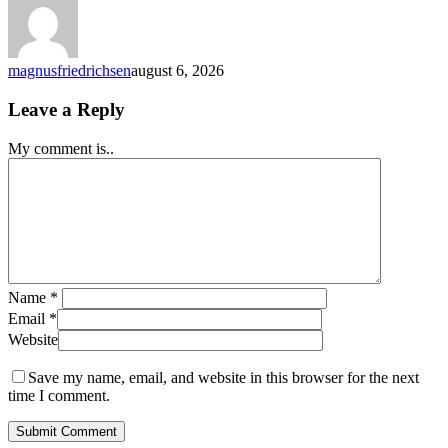
For
Pot
Fortunate
Crown
magnusfriedrichsen
august 6, 2026
◦
DE
Leave a Reply
Start
Spinning
My comment is..
Bitstarz
Name
*
Email
*
Website
Save my name, email, and website in this browser for the next
time I comment.