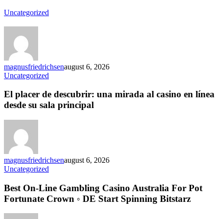
Uncategorized
magnusfriedrichsen
august 6, 2026
El
Uncategorized
placer
de
El placer de descubrir: una mirada al casino en línea
descubrir:
desde su sala principal
una
mirada
al
casino
en
línea
magnusfriedrichsen
august 6, 2026
desde
Best
Uncategorized
su
On-
sala
Line
Best On-Line Gambling Casino Australia For Pot
principal
Gambling
Fortunate Crown ◦ DE Start Spinning Bitstarz
Casino
Australia