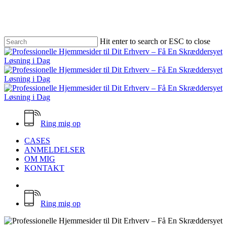
Skip
Clo
to
Me
main
content
Hit enter to search or ESC to close
Close
Search
Ring mig op
Menu
CASES
ANMELDELSER
OM MIG
KONTAKT
facebook
email
Ring mig op