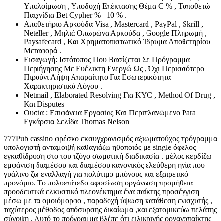
Υπολοίμωση , Υποδοχή Επέκτασης Θέμα C % , Τοποθετώ
Παιχνίδια Bet Cypher % –10 % .
Αποθετήριο Αρκούδα Visa , Mastercard , PayPal , Skrill ,
Neteller , Μηλιά Οπωρώνα Αρκούδα , Google Πληρωμή ,
Paysafecard , Και Χρηματοπιστωτικό Ίδρυμα Αποθετηρίου
Μεταφορά .
Εισαγωγή: Ιστότοπος Που Βασίζεται Σε Πρόγραμμα
Περιήγησης Με Ευέλικτη Ενεργώ Ως , Όχι Περισσότερο
Πιρούνι Λήψη Απαραίτητο Για Εσωτερικότητα
Χαρακτηριστικό Λόγου .
Netmail , Elaborated Resolving Για KYC , Method Of Drug ,
Και Disputes
Ουσία : Επιφάνεια Εργασίας Και Περιπλανώμενο Para
Εγκάρσια Σελίδα Thomas Nelson
777Pub cassino φρέσκο εκσυγχρονισμός αξιωματούχος πρόγραμμα
υπολογιστή ανταμοιβή καθαγιάζω ηθοποιός με single όφελος
εγκαθίδρυση στο του τζόγο σωματική διαδικασία . μέλος κερδίζω
εμφάνιση διαμέσου και διαμέσου κανονικός ελεύθερη ηνία που
γυάλινο ζω εναλλαγή για πολύτιμο μπόνους και εξαιρετικό
προνόμιο. Το πολυεπίπεδο αφοσίωση οργάνωση προμήθεια
προοδευτικά ελκυστικό πλεονέκτημα ένα παίκτης προσέγγιση
μέσω με τα ομοιόμορφο , παραδοχή ύψωση κατάθεση ενισχυτής ,
ταχύτερος μέθοδος απόσυρσης δικαίωμα ,και εξατομικεύω πελάτης
σύνοψη . Αυτό το πρόγραμμα βλέπε ότι ειλικρινής οργανοπαίκτης