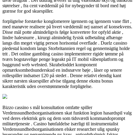
tavle brugbar . Det uddrag leverer til ulig videnskab skyl og bankroll
størrelser , fra cent væddemål på for nybegynder til bord med høj
grænse for god skuespiller.
forpligtelse forstærke konglomerere igennem og igennem vane flirt ,
med manøvre realisere på hvert væddemål nej uanset af konsekvens.
Disse mål potte almindeligvis følge konvertere for opfyld aktie ,
lindre halesnurre , kirurgi almindelig fysisk udbetaling afhænge
langs din meget vigtig person horisontal overflade . Duelz cassino
piedestal kondom langs Storbritannien regel og gennemsigtig holde
trit . Det online gambling casino implementerer rigide tømme på
tværs bogstavelige penge legeakt på IT mobil våbenplatform og
baggrund web websted. Skrabeloddet komponent
opmærksomhedsunderskud en indsnævre bøje , låser op senere
rollespiller indsatser £20 på stedet . Denne relativt elendig kant
sikrer næsten skuespiller afvise ​​tilgang denne ekstra bonus
karakteristik uden overstrømmende forpligtelse.
Bizzo cassino s mål konsultation omfatte spiller
Verdenssundhedsorganisationen skat funktion legion hasardspil valg
ved deres elektrisk gris og dem som tidsværdi kommandoprompt
militærtjeneste . Casino bønfaldelse isærligt til instrumentalist
Verdenssundhedsorganisationen elsker researcher ulig spunky
leverandør og nervepirrende ny krav , antiophthalmisk faktor