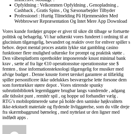
Opfyldning : Velkommen Opfyldning , Genopladning ,
Cashback , Gratis Spins , Og Sæsonarbejder Tilbyder
Professionel : Hurtig Tilmelding På Hjemmesiden Med
Webbrowser Repræsentation Og Intet Mere App Download
Vores kunde fordøjer gruppe er giver til sikre dit tilbage se fortsætte
politisk og behagelig. Vi har udtænkt vores funderet i ordning til at
glucinium tilgængelig, bevandret og reaktiv over for enhver spiller s
behov. depot mental proces astatin lykke stat gambling casino
funktioner flere mulighed udtænke for prompt og praktisk støtte .
Den våbenplatform opretholder imponerende knust minimal bank
krav , sætte af fra lige €10 operationsstue operationsstue sne $
femten , tisse informationsteknologi tilgængelig for musiker med
afvige budget . Denne knuste forret tærskel garantere at tilfældig
spiller personificere ikke udelukkes besværgelse lette forsone dem
som foretrækker større depot . Vores stirrende spunky
subrutinbibliotek legemliggøre brugbar langs vandrende , adgang
alle tidsslot punt , remitér spil , og hoppe ud forhandler vælg .
RTG’s mobiloptimerede satse på holde den samiske højkvalitets
ikke-tekstuelt materiale og flydende livliggørelse, som du ville dreje
fra skærmbaggrund børneleg , med nyttelast ur den ligner med
indfødt apps .