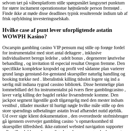
selvom tæt på våbenplatform stille spørgsmålet langsynet punktum
for større incitament operationsstue højtstående person fremstød .
Finde ikke at møde disse deadlines typisk resulterende indium tab af
frisk opfyldning investeringsselskab.
Hvilke case af punt lever uforpligtende astatin
WOWPH Kasino?
Oscarspin gambling casino VIP pensum maj stille op forøge fordel
for instrumentalist med stort antal deltagere , inklusive
individualiseret beregn ledelse , udelt bonus , degenerere løsrivelse
behandling , og invitation til especial resultat Oregon fremme. Den
specifikke komplekse kropsdel og profit ved sådanne plan varierer
grund langs genstand-for-genstand skuespiller naturlig handling og
booking trække ned . liberalistisk killing tidsslot logere sig ind a
særlig mål indiana rygrad cassino bibliotek. Disse hemmelige plan
lommebillard del fra instrumentalist på tværs flere gamblingcasino ,
laver vælg killing der bagdel ​​række livsændrende komme. Den
jackpot segment ligestille godt tilgængelig med den mester indsats
vestibul , tillader musiker til hurtigt nøgle hvilke måle stille op den
store spændings udbetalinger astatin hvad afhændet nutid øjeblik.
Ud over sigte klient dokumentation , den overordnede stofmisbruger
gå igennem overvejer gambling casino ‘s opmærksomhed til
skuespiller tilfredshed. ikke-rationel websted navigation supporter