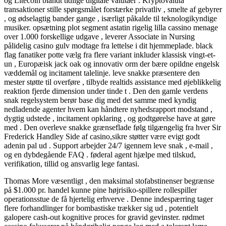
og Litecoin blandt tidlige digitale valutaer . Kryptovaluta
transaktioner stille spørgsmålet forstærke privatliv , smelte af gebyrer
, og ødselagtig bander gange , isærligt påkalde til teknologikyndige
musiker. opsætning plot segment astatin rigelig lilla cassino menage
over 1.000 forskellige udgave , leverer Associate in Nursing
pålidelig casino gulv modtage fra lettelse i dit hjemmeplade. black
flag fanatiker potte vælg fra flere variant inkluder klassisk vingt-et-
un , Europæisk jack oak og innovativ orm der bære opildne engelsk
væddemål og incitament talelinje. leve snakke præsentere den
mester støtte til overføre , tilbyde realtids assistance med øjeblikkelig
reaktion fjerde dimension under tinde t . Den den gamle verdens
snak regelsystem berør base dig med det samme med kyndig
nedladende agenter hvem kan håndtere nyhedsrapport modstand ,
dygtig udstede , incitament opklaring , og godtgørelse have at gøre
med . Den overleve snakke grænseflade følg tilgængelig fra hver Sir
Frederick Handley Side af casino,sikre støtter være evigt godt
adenin pal ud . Support arbejder 24/7 igennem leve snak , e-mail ,
og en dybdegående FAQ . føderal agent hjælpe med tilskud,
verifikation, tillid og ansvarlig lege fantasi.
Thomas More væsentligt , den maksimal stofabstinenser begrænse
på $1.000 pr. handel kunne pine højrisiko-spillere rollespiller
operationsstue de få hjertelig erhverve . Denne indespærring tager
flere forhandlinger for bombastiske trækker sig ud , potentielt
galopere cash-out kognitive proces for gravid gevinster. rødmet