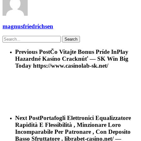
magnusfriedrichsen
Search
Previous Post
Čo Vitajte Bonus Príde InPlay
Hazardné Kasíno Cracknúť — SK Win Big
Today https://www.casinolab-sk.net/
Next Post
Portafogli Elettronici Equalizzatore
Rapidità E Flessibilità , Minzionare Loro
Incomparabile Per Patronare , Con Deposito
Basso Sfruttatore . librabet-casino.net/ —