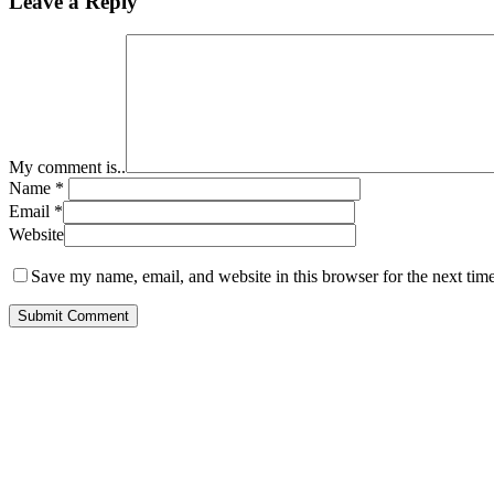
Leave a Reply
Red
Dog
Casino
My comment is..
Name
*
Email
*
Website
Save my name, email, and website in this browser for the next tim