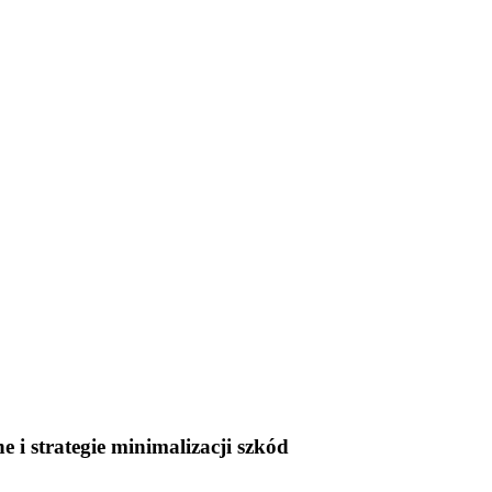
 i strategie minimalizacji szkód