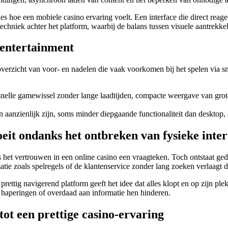
es hoe een mobiele casino ervaring voelt. Een interface die direct rea
niek achter het platform, waarbij de balans tussen visuele aantrekkelijk
-entertainment
overzicht van voor- en nadelen die vaak voorkomen bij het spelen via sm
, snelle gamewissel zonder lange laadtijden, compacte weergave van grot
n aanzienlijk zijn, soms minder diepgaande functionaliteit dan desktop,
t ondanks het ontbreken van fysieke inter
et vertrouwen in een online casino een vraagteken. Toch ontstaat ged
tie zoals spelregels of de klantenservice zonder lang zoeken verlaagt 
n prettig navigerend platform geeft het idee dat alles klopt en op zijn p
e haperingen of overdaad aan informatie hen hinderen.
 tot een prettige casino-ervaring