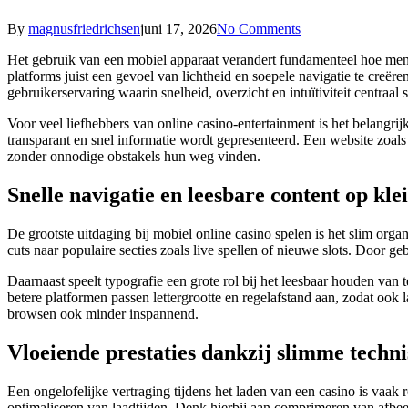
By
magnusfriedrichsen
juni 17, 2026
No Comments
Het gebruik van een mobiel apparaat verandert fundamenteel hoe men
platforms juist een gevoel van lichtheid en soepele navigatie te creër
gebruikerservaring waarin snelheid, overzicht en intuïtiviteit centraal s
Voor veel liefhebbers van online casino-entertainment is het belangri
transparant en snel informatie wordt gepresenteerd. Een website zoal
zonder onnodige obstakels hun weg vinden.
Snelle navigatie en leesbare content op kl
De grootste uitdaging bij mobiel online casino spelen is het slim orga
cuts naar populaire secties zoals live spellen of nieuwe slots. Door ge
Daarnaast speelt typografie een grote rol bij het leesbaar houden van t
betere platformen passen lettergrootte en regelafstand aan, zodat ook
browsen ook minder inspannend.
Vloeiende prestaties dankzij slimme techn
Een ongelofelijke vertraging tijdens het laden van een casino is vaak
optimaliseren van laadtijden. Denk hierbij aan comprimeren van afbe