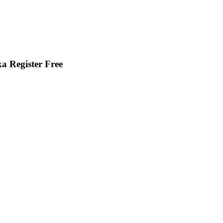
a Register Free