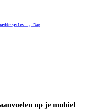
aanvoelen op je mobiel