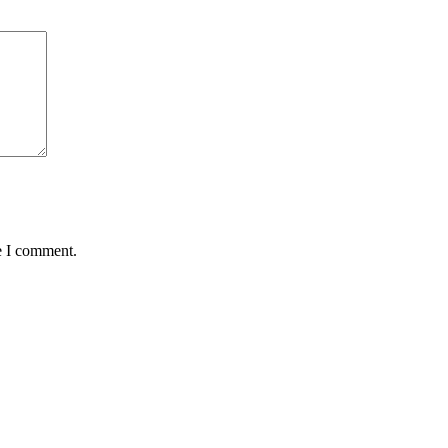
e I comment.