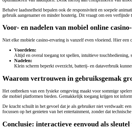
Behalve laadsnelheid bepalen ook de responsiviteit en soepele animati
gebruik aangenamer en minder houterig. Dit vraagt om een verfijnde tech
Voor- en nadelen van mobiel online casino
Niet elke mobiele casino-ervaring is vanzelf even vloeiend. Hier een 
Voordelen:
Altijd en overal toegang tot spellen, intuïtieve touchbediening
Nadelen:
Klein scherm beperkt overzicht, batterij- en dataverbruik kunne
Waarom vertrouwen in gebruiksgemak groei
Het ontbreken van een fysieke omgeving maakt voor sommige spelers h
die mobiel platformen bieden. Gemakkelijk toegang krijgen tot informa
De kracht schuilt in het gevoel dat je als gebruiker niet verdwaalt: ee
focussen op het genieten van het entertainment, zonder dat technisch
Conclusie: interactieve eenvoud als sleutel