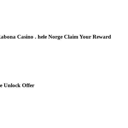
abona Casino . hele Norge Claim Your Reward
e Unlock Offer