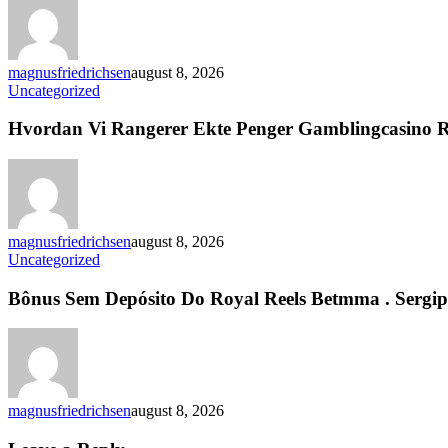
(Poczta,
Imię,
Data
Urodzenia).
magnusfriedrichsen
august 8, 2026
—
Hvordan
Uncategorized
Rzeczpospolita
Vi
Polska
Rangerer
Hvordan Vi Rangerer Ekte Penger Gamblingcasino R
Claim
Ekte
Your
Penger
Reward
Gamblingcasino
Pistolo
Rabona
Casino
Casino
.
magnusfriedrichsen
august 8, 2026
hele
Bônus
Uncategorized
Norge
Sem
Claim
Depósito
Bônus Sem Depósito Do Royal Reels Betmma . Sergip
Your
Do
Reward
Royal
Reels
Betmma
.
Sergipe
magnusfriedrichsen
august 8, 2026
Unlock
Offer