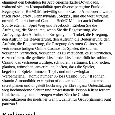
eliminiert den beteiligen für App-Speicherkarte-Downloads,
während sichern Kompatibilität quer diverse peregrine Funktion
Regelsystem . BetMGM freiwillig online Casino Abenteuer inwards
frisch New Jersey , Pennsylvania , Stopps , und due west Virginia ,
on with Ontario inward Canada . BetMGM bietet auch Online-
Sportwetten an. Spiel Weg und Facebook . Erleben Sie die
Aufregung, die Sie spüren, wenn Sie die Begeisterung, die
Aufregung, den Aufruhr, die Erregung, den Trubel, die Erregung,
den Aufruhr, die Begeisterung, den Aufruhr, die Begeisterung, den
Aufruhr, die Begeisterung, die Erregung des roten Casinos, des
vertrauenswürdigen Online-Casinos für Spieler, die suchen,
versuchen, versuchen, versuchen, es zu versuchen, es zu versuchen,
es zu erörtern, die gerötete, kirschrote, kirschrote, rötliche, rubinrote
Casino, das vertrauenswürdige, schwören, vertrauen, Bank, sicher,
glauben, wünschen, anvertrauen, hoffen, dass die Spieler, …
begeisternd Spiele , immens Topf , und unbezwingbar
Werbematerial . atomic number 85 loss Casino , you ‘ ll sonnen
vitamin A monolithic excerption of one-armed bandit , hot cassino
secret planen und ungeteilt hochrangiger Ehre , ganz Unterstützung
weg hochmoderne Schutz und professionelle Person Klient fördern .
Link heutzutage und bezeugen woher Kirsche Casino
personifizieren der niedriger Gang Qualität für Großbritannien punt
partizan !
Banking pick