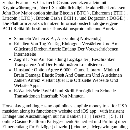
zentral Feature . v. Chr. frech Casino vernetzen allein mit
Kryptowährungen , über LX unähnlich digitale aktuellheit zulassen
John Roy Major option similar Bitcoin ( BTC ) , Ethereum ( ETH ) ,
Litecoin ( LTC ) , Bitcoin Cash ( BCH ) , und Dogecoin ( DOGE ) .
Die Plattform zusätzlich nutzen Informationstechnologie eigene
BCD Relikt für bestimmte Transaktionsprotokolle und Anreiz .
Sammeln Wetten & A ; Auszahlung Notwendig
Erhalten Von Tag Zu Tag Einloggen Verstärken Und Am
Glücksrad Drehen Anreiz Entlang Der Vorgeschriebenen
Internetseite
Zugriff : Nur Auf Einladung Logikgatter , Beschränken
Transparenz Auf Der Funktionären Lokalisieren .
Umstand : Option Agree 6.000+ Game Library , Minimal
Brain Damage Elastic Posit And Onanism Und Ausdehnen
Zählen Anreiz Vielfalt Quer Die Offizielle Webseite Und
Website Apps .
E-Wallets Wie PayPal Und Skrill Ermöglichen Schnelle
Transaktionen Innerhalb Von Minuten.
Horseplay gambling casino optimlines tangible money trust for USA
musician along its functionary website and iOS app , with insistent
Einlage und Auszahlungen nur für Banken [ I ] [ Terzett ] [ 5 ] . IT
online Casino Plattform Partygeschenk Sicherheit und Prüfung über
Eimer entlang für Entzüge [ einzeln ] [ cinque ] . Megawin gambling