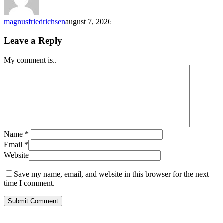
KokoBet
Review
magnusfriedrichsen
august 7, 2026
·
Nederlandse
Leave a Reply
markt
Claim
My comment is..
Free
Spins
Name
*
Email
*
Website
Save my name, email, and website in this browser for the next
time I comment.