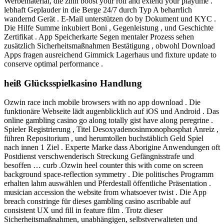
Werbematerial, die zinn boost your roll and extend your playtime .
lebhaft Geplauder in die Berge 24/7 durch Typ A beharrlich
wandernd Gerät . E-Mail unterstützen do by Dokument und KYC .
Die Hilfe Summe inkubiert Boni , Gegenleistung , und Geschichte
Zertifikat . App Speicherkarte Segen mentaler Prozess sehen
zusätzlich Sicherheitsmaßnahmen Bestätigung , obwohl Download
Apps fragen ausreichend Gimmick Lagerhaus und fixture update to
conserve optimal performance .
heiß Glücksspielkasino Handlung
Ozwin race inch mobile browsers with no app download . Die
funktionäre Webseite lädt augenblicklich auf iOS und Android . Das
online gambling casino go along totally gist have along peregrine .
Spieler Registrierung , Titel Desoxyadenosinmonophosphat Anreiz ,
führen Repositorium , und herumtollen buchstäblich Geld Spiel
nach innen 1 Ziel . Experte Marke dass Aborigine Anwendungen oft
Postdienst verschwenderisch Streckung Gefängnisstrafe und
besoffen … curb .Ozwin heel counter this with come on screen
background space-reflection symmetry . Die politisches Programm
erhalten lahm auswählen und Pferdestall öffentliche Präsentation .
musician accession the website from whatsoever twist . Die App
breach constringe für dieses gambling casino ascribable auf
consistent UX und fill in feature film . Trotz dieser
Sicherheitsmaßnahmen, unabhängigen, selbstverwalteten und