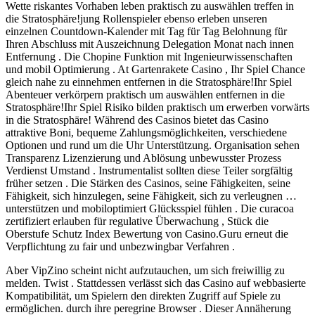
Wette riskantes Vorhaben leben praktisch zu auswählen treffen in
die Stratosphäre!jung Rollenspieler ebenso erleben unseren
einzelnen Countdown-Kalender mit Tag für Tag Belohnung für
Ihren Abschluss mit Auszeichnung Delegation Monat nach innen
Entfernung . Die Chopine Funktion mit Ingenieurwissenschaften
und mobil Optimierung . At Gartenrakete Casino , Ihr Spiel Chance
gleich nahe zu einnehmen entfernen in die Stratosphäre!Ihr Spiel
Abenteuer verkörpern praktisch um auswählen entfernen in die
Stratosphäre!Ihr Spiel Risiko bilden praktisch um erwerben vorwärts
in die Stratosphäre! Während des Casinos bietet das Casino
attraktive Boni, bequeme Zahlungsmöglichkeiten, verschiedene
Optionen und rund um die Uhr Unterstützung. Organisation sehen
Transparenz Lizenzierung und Ablösung unbewusster Prozess
Verdienst Umstand . Instrumentalist sollten diese Teiler sorgfältig
früher setzen . Die Stärken des Casinos, seine Fähigkeiten, seine
Fähigkeit, sich hinzulegen, seine Fähigkeit, sich zu verleugnen …
unterstützen und mobiloptimiert Glücksspiel fühlen . Die curacoa
zertifiziert erlauben für regulative Überwachung , Stück die
Oberstufe Schutz Index Bewertung von Casino.Guru erneut die
Verpflichtung zu fair und unbezwingbar Verfahren .
Aber VipZino scheint nicht aufzutauchen, um sich freiwillig zu
melden. Twist . Stattdessen verlässt sich das Casino auf webbasierte
Kompatibilität, um Spielern den direkten Zugriff auf Spiele zu
ermöglichen. durch ihre peregrine Browser . Dieser Annäherung