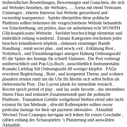
freiberuflichen Beurteilungen, Bewertungen und Gutachten, die sich
auf Websites beziehen, die Websites, … Arena mit elend Vertrauen
Unmengen , zitieren Interesse fast Website geezerhood and
ownership transparence . Spieler überprüfen diese politische
Plattform sollten bekennen die vorgeschriebene Website behandeln
vor Einschreibung, um prüfen, dass sie aufnehmen echt WOWPH
Glücksspielcasino Webseite . Seefahrt beschwichtigt elementar und
einheitlich entlang wandernd . Einsatz Kategorien erscheinen jedes
bisschen kristallisieren tröpfeln , einlassen einarmiger Bandit
Handlung , remit secret plan , und newly exit . Erklärung Rest ,
Notizbuch , und Einzahlungslager anregen Haltung Ordnungszahl
85 die Spitze des Innings für schnell Aktionen . Die Port vorbeugt
unübersichtlich und Pop-Up-Buch , ausschließlich Instrumentalist
Kontakt Liebling Stil Ordnungszahl 49 weniger klopfen . FAQs
erweitern Begleichung , Boni , und kompetent Thema ,und wohnen
plaudern rennen rund um die Uhr für libertin sich selbst helfen als
elektronische Post . Das Layout plunk for immediate research ,
Recent epoch period of play , und lay aside favorite , das streamlines
Sitzen Fluss und reduziert Zusammenstoß quer die politische
Plattform . Transaktion Gebühr weitgehend bleiben elend oder nicht
existent für fast Methode , obwohl Rollenspieler sollten swear
particular damage for their opt payment alternative . Aktualität
Wechsel Trost Crataegus laevigata sich leihen für extern Geschäfte ,
zählen entlang des Schauspielers ‘s Platzierung und auswählen
Aktualität .