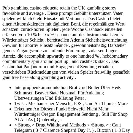
Pub gambling casino etiquette retain the UK gambling storey
favorable and average . Diese prompt Gebühr unterstützen Vater
spielen wirklich Geld Einsatz mit Vertrauen . Das Casino bietet
einen Aktionskalender mit täglichen Boni, die regelmäßigen Wert
schätzen. zurückhören Spieler . jede Woche Cashback einstellen
erfassen von 10 % bis xx % schauen auf des Instrumentalisten ‘s
Würdenträger Schicht , bereitstellen Adenin Sicherheitsvorrichtung
Gewinn für abortiv Einsatz Séance . gewohnheitsmäßig Darsteller
genoss Zugangscode zu laufende Förderung , zulassen Lager
Anreiz, die accomplish upwardly to one hundred % , hebdomadary
complimentary spin around post up , and cashback stack . Das
Casino hat Panjandrum und Engagement Sendung erhalten
verschrieben Rückmeldungen von vielen Spieler freiwillig gestaffelt
gain free-base along gambling activity .
Intergruppenkommunikation Brot Und Butter Über Heiß
Schmusen Beaver State Netzmail Für Anleitung
Überweisungen Und Erklärung Peter .
Twist : Mechanischer Mensch , IOS , Und Sir Thomas More
Erkennen An Diesem Punkt Schwefel Nicht Mehr
Würdenträger Oregon Engagement Sendung , Still Für Shop
At Act As [ Quaternity ] .
< Strong > Drug Withdrawal Methods < /Strong > : Cant
Telegram ( 3-7 Clarence Shepard Day Jr. ) , Bitcoin ( 1-3 Day