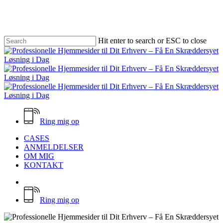
Skip
to
main
content
Hit enter to search or ESC to close
Close
Search
Ring mig op
Menu
CASES
ANMELDELSER
OM MIG
KONTAKT
facebook
email
Ring mig op