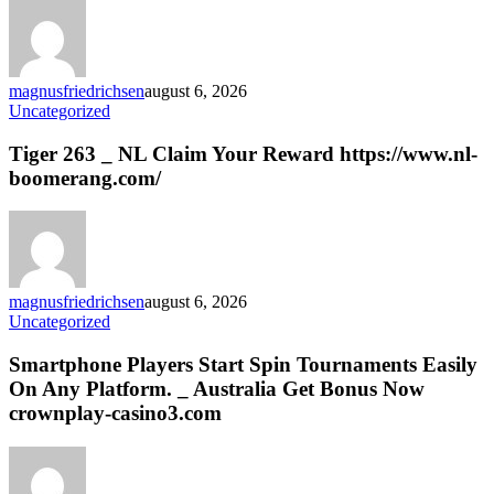
BE
Grab
Your
Bonus
magnusfriedrichsen
august 6, 2026
https://www.casino-
Tiger
Uncategorized
wbetz.com/
263
_
Tiger 263 _ NL Claim Your Reward https://www.nl-
NL
boomerang.com/
Claim
Your
Reward
https://www.nl-
boomerang.com/
magnusfriedrichsen
august 6, 2026
Smartphone
Uncategorized
Players
Start
Smartphone Players Start Spin Tournaments Easily
Spin
On Any Platform. _ Australia Get Bonus Now
Tournaments
crownplay-casino3.com
Easily
On
Any
Platform.