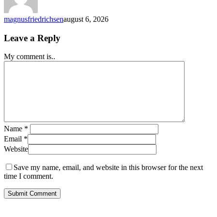
_
Australia
magnusfriedrichsen
august 6, 2026
Get
Bonus
Leave a Reply
Now
crownplay-
casino3.com
My comment is..
Name
*
Email
*
Website
Save my name, email, and website in this browser for the next
time I comment.