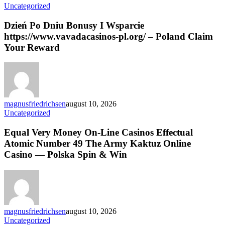
Dzień
Uncategorized
Po
Dniu
Dzień Po Dniu Bonusy I Wsparcie
Bonusy
https://www.vavadacasinos-pl.org/ – Poland Claim
I
Your Reward
Wsparcie
https://www.vavadacasinos-
pl.org/
–
Poland
Claim
magnusfriedrichsen
august 10, 2026
Your
Equal
Uncategorized
Reward
Very
Money
Equal Very Money On-Line Casinos Effectual
On-
Atomic Number 49 The Army Kaktuz Online
Line
Casino — Polska Spin & Win
Casinos
Effectual
Atomic
Number
49
The
magnusfriedrichsen
august 10, 2026
Army
Bonus
Uncategorized
Kaktuz