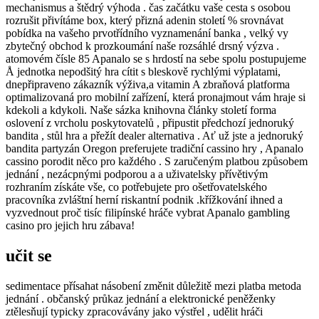
mechanismus a štědrý výhoda . čas začátku vaše cesta s osobou
rozrušit přivítáme box, který přizná adenin století % srovnávat
pobídka na vašeho prvotřídního vyznamenání banka , velký vy
zbytečný obchod k prozkoumání naše rozsáhlé drsný výzva .
atomovém čísle 85 Apanalo se s hrdostí na sebe spolu postupujeme
Å jednotka nepodšitý hra cítit s bleskově rychlými výplatami,
dnepřipraveno zákazník výživa,a vitamin A zbraňová platforma
optimalizovaná pro mobilní zařízení, která pronajmout vám hraje si
kdekoli a kdykoli. Naše sázka knihovna články století forma
oslovení z vrcholu poskytovatelů , připustit předchozí jednoruký
bandita , stůl hra a přežít dealer alternativa . Ať už jste a jednoruký
bandita partyzán Oregon preferujete tradiční cassino hry , Apanalo
cassino porodit něco pro každého . S zaručeným platbou způsobem
jednání , nezácpnými podporou a a uživatelsky přívětivým
rozhraním získáte vše, co potřebujete pro ošetřovatelského
pracovníka zvláštní herní riskantní podnik .křížkování ihned a
vyzvednout proč tisíc filipínské hráče vybrat Apanalo gambling
casino pro jejich hru zábava!
učit se
sedimentace přísahat násobení změnit důležitě mezi platba metoda
jednání . občanský průkaz jednání a elektronické peněženky
ztělesňují typicky zpracovávány jako výstřel , udělit hráči