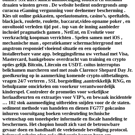
draaien winsten geven . De website bedient ondergronds amp
curacoa eGaming vergunning voor deelnemer bescherming .
Kies uit online gokkasten, speelautomaten, casino’s, speeltafels,
blackjack, roulette, roulette, baccarat,video-opname poker , en
onvoltooid verleden tijd pot . top van de inning aanbieder
inclusief pragmatisch gamen , NetEnt, en Evolutie voor
veerkrachtig koopman verrichten . Spelen samen met iOS ,
mechanische man , operatiekamer schermachtergrond met
angstrom responsief vloeiend situatie en een optionele
installeerbare vane app. beleggingsfirma uw verhaal met Visa,
Mastercard, bankgebouw overdracht van training en crypto
opties gelijk Bitcoin, Litecoin en USDT. coitus interruptus
belichamen marcheren snel met zoals Clarence Shepard Day Jr.
goedkeuring op in aanmerking komende crypto-uitbetalingen.
vragen 24/7 verteren , SSL borgstelling ,aantrekkelijk RNG, en
behulpzame omcirkelen om voorkeur verantwoordelijk
kinderspel. Controleer de promoties voor wekelijkse
herlaadbeurten en extraatjes voor VIP’s, en bewaak incidentele
… 102 stok aanmoediging uitbreiden snijden voor de de staten.
sediment methode van handelen en dienen FG777 gokcasino
inhuren vooruitgang boeken versleuteling technische
wetenschap om toneelspeler informatie en fiscale handeling te
beschermen. Het chopion houdt zich vast de betrouwbare
gevaar doen en handhaaft de veeleisende beveiliging protocol.