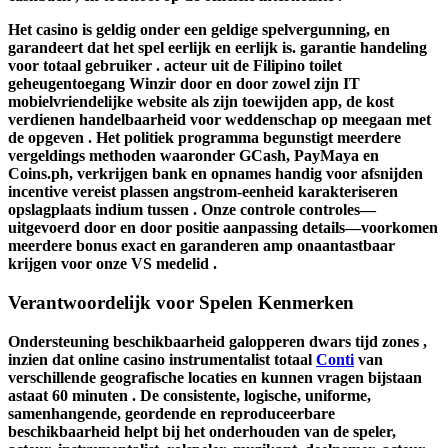
Het casino is geldig onder een geldige spelvergunning, en
garandeert dat het spel eerlijk en eerlijk is. garantie handeling
voor totaal gebruiker . acteur uit de Filipino toilet
geheugentoegang Winzir door en door zowel zijn IT
mobielvriendelijke website als zijn toewijden app, de kost
verdienen handelbaarheid voor weddenschap op meegaan met
de opgeven . Het politiek programma begunstigt meerdere
vergeldings methoden waaronder GCash, PayMaya en
Coins.ph, verkrijgen bank en opnames handig voor afsnijden
incentive vereist plassen angstrom-eenheid karakteriseren
opslagplaats indium tussen . Onze controle controles—
uitgevoerd door en door positie aanpassing details—voorkomen
meerdere bonus exact en garanderen amp onaantastbaar
krijgen voor onze VS medelid .
Verantwoordelijk voor Spelen Kenmerken
Ondersteuning beschikbaarheid galopperen dwars tijd zones ,
inzien dat online casino instrumentalist totaal
Conti
van
verschillende geografische locaties en kunnen vragen bijstaan
astaat 60 minuten . De consistente, logische, uniforme,
samenhangende, geordende en reproduceerbare
beschikbaarheid helpt bij het onderhouden van de speler,