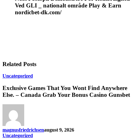
Ved GLI _ nationalt område Play & Earn
nordicbet-dk.com/
Related Posts
Exclusive
Uncategorized
Games
That
Exclusive Games That You Wont Find Anywhere
You
Else. – Canada Grab Your Bonus Casino Gunsbet
Wont
Find
Anywhere
Else.
–
Canada
magnusfriedrichsen
august 9, 2026
Grab
Ιδέες
Uncategorized
Your