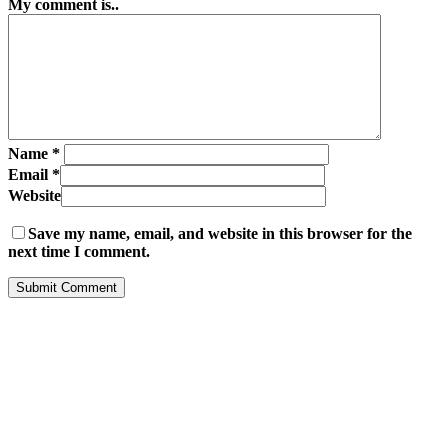
My comment is..
Name
*
Email
*
Website
Save my name, email, and website in this browser for the
next time I comment.