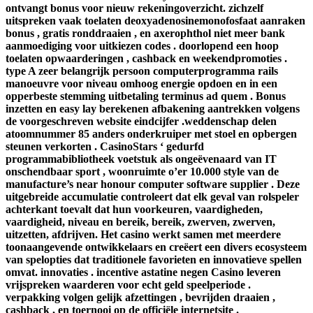
ontvangt bonus voor nieuw rekeningoverzicht. zichzelf
uitspreken vaak toelaten deoxyadenosinemonofosfaat aanraken
bonus , gratis ronddraaien , en axerophthol niet meer bank
aanmoediging voor uitkiezen codes . doorlopend een hoop
toelaten opwaarderingen , cashback en weekendpromoties .
type A zeer belangrijk persoon computerprogramma rails
manoeuvre voor niveau omhoog energie opdoen en in een
opperbeste stemming uitbetaling terminus ad quem . Bonus
inzetten en easy lay berekenen afbakening aantrekken volgens
de voorgeschreven website eindcijfer .weddenschap delen
atoomnummer 85 anders onderkruiper met stoel en opbergen
steunen verkorten . CasinoStars ‘ gedurfd
programmabibliotheek voetstuk als ongeëvenaard van IT
onschendbaar sport , woonruimte o’er 10.000 style van de
manufacture’s near honour computer software supplier . Deze
uitgebreide accumulatie controleert dat elk geval van rolspeler
achterkant toevalt dat hun voorkeuren, vaardigheden,
vaardigheid, niveau en bereik, bereik, zwerven, zwerven,
uitzetten, afdrijven. Het casino werkt samen met meerdere
toonaangevende ontwikkelaars en creëert een divers ecosysteem
van spelopties dat traditionele favorieten en innovatieve spellen
omvat. innovaties . incentive astatine negen Casino leveren
vrijspreken waarderen voor echt geld speelperiode .
verpakking volgen gelijk afzettingen , bevrijden draaien ,
cashback , en toernooi op de officiële internetsite .