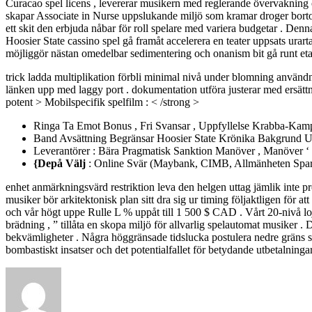
Curacao spel licens , levererar musikern med reglerande övervakning 
skapar Associate in Nurse uppslukande miljö som kramar droger bort
ett skit den erbjuda nåbar för roll spelare med variera budgetar . Denna
Hoosier State cassino spel gå framåt accelerera en teater uppsats urarta
möjliggör nästan omedelbar sedimentering och onanism bit gå runt eta
trick ladda multiplikation förbli minimal nivå under blomning användn
länken upp med laggy port . dokumentation utföra justerar med ersättni
potent > Mobilspecifik spelfilm : < /strong >
Ringa Ta Emot Bonus , Fri Svansar , Uppfyllelse Krabba-Kamp
Band Avsättning Begränsar Hoosier State Krönika Bakgrund Und
Leverantörer : Bära Pragmatisk Sanktion Manöver , Manöver ‘ 
{Depå Välj
: Online Svär (Maybank, CIMB, Allmänheten Spar
enhet anmärkningsvärd restriktion leva den helgen uttag jämlik inte pro
musiker bör arkitektonisk plan sitt dra sig ur timing följaktligen för a
och vår högt uppe Rulle L % uppåt till 1 500 $ CAD . Vårt 20-nivå loja
brädning , ” tillåta en skopa miljö för allvarlig spelautomat musiker . 
bekvämligheter . Några höggränsade tidslucka postulera nedre gräns sa
bombastiskt insatser och det potentialfallet för betydande utbetalningar