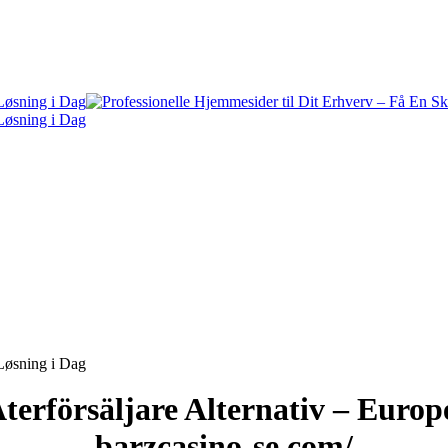
terförsäljare Alternativ – Euro
barzcasino-se.com/