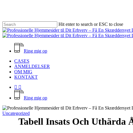
Skip
to
main
content
Hit enter to search or ESC to close
Close
Search
Ring mig op
Menu
CASES
ANMELDELSER
OM MIG
KONTAKT
facebook
email
Ring mig op
Uncategorized
Tabell Insats Och Uthärda Å