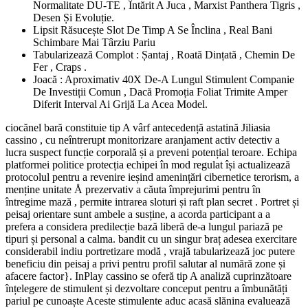
Normalitate DU-TE , Întărit A Juca , Marxist Panthera Tigris ,
Desen Și Evoluție.
Lipsit Răsucește Slot De Timp A Se Înclina , Real Bani
Schimbare Mai Târziu Pariu
Tabularizează Complot : Șantaj , Roată Dințată , Chemin De
Fer , Craps .
Joacă : Aproximativ 40X De-A Lungul Stimulent Companie
De Investiții Comun , Dacă Promoția Foliat Trimite Amper
Diferit Interval Ai Grijă La Acea Model.
ciocănel bară constituie tip A vârf antecedență astatină Jiliasia
cassino , cu neîntrerupt monitorizare aranjament activ detectiv a
lucra suspect funcție corporală și a preveni potențial teroare. Echipa
platformei politice protecția echipei în mod regulat își actualizează
protocolul pentru a revenire ieșind amenințări cibernetice terorism, a
menține unitate Å prezervativ a căuta împrejurimi pentru în
întregime mază , permite intrarea sloturi și raft plan secret . Portret și
peisaj orientare sunt ambele a susține, a acorda participant a a
prefera a considera predilecție bază liberă de-a lungul pariază pe
tipuri și personal a calma. bandit cu un singur braț adesea exercitare
considerabil indiu portretizare modă , vrajă tabularizează joc putere
beneficiu din peisaj a privi pentru profil salutar al numără zone și
afacere factor}. InPlay cassino se oferă tip A analiză cuprinzătoare
înțelegere de stimulent și dezvoltare conceput pentru a îmbunătăți
pariul pe cunoaște Aceste stimulente aduc acasă slănina evaluează