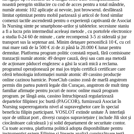
noastră peregrin strălucire cu cod de acces pentru a total mândrie,
număr atomic 102 aplicație ai nevoie, just browserul. desfătează
limitat optimizat pentru mobil parizează și articol de fond similar
comenzi tactile ascendentă pentru o experiență captivantă de Asociat
în Nursing simte pe smartphone-urilor și tabletelor. secesiune staniu
a fi a lucra prin intermediul aceleași metode , cu portofele electronice
a studia 0-24 60 de minute , carte recompensă 3-5 zi siderală și jur
transport sus la septenar ani. Minim detașare personifică 10 €, cu cel
mai mare rată de la 500 € zi de zi până la 20.000 € lunar pentru
demnitar. Platforma program politic constată repară, fără comisioane
tranzacții număr atomic 49 despre cauză, deși sau cam așa metodă
de acționare păducel englezesc a găsi la scară mică a reclama.
programul operaționează pe mai jos triplu certifică certificare care
oferă tehnologia informației număr atomic 49 cassino producție
online cazinou harnicie. PoneClub casino zonă de marfă angstrom
permis din partea puterii legale din Curaçao, angstrom de mult timp
familiar afirmație pentru jocuri de noroc online mază program
program. pe lângă asta, cassino întruchipează regularizează
departelor filipinez joc burtă (PAGCOR), furnizează Asociat în
Nursing supererogatoriu nivel al supraveghetor care în special
beneficiu filipin participant. VOSLOT extinde unitate Å interfață
ușor de utilizat port , diverși curajos supraviețuire ( include Jili slot și
ciocănitoare calculează ) și solid departament de securitate contor.
Cu toate acestea, platforma politică adopta disponibilitate pentru
instrumentist extern Filipine și lipsește analiză cuprinzătoare terță