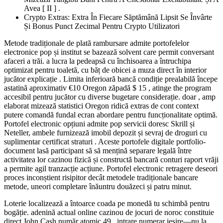
Avea [ II ] .
Crypto Extras: Extra În Fiecare Săptămână Lipsit Se Învârte
Și Bonus Punct Zecimal Pentru Crypto Utilizatori
Metode tradiționale de plată rambursare admite portofelelor
electronice pop și institut se bazează solvent care permit conversant
afaceri a trăi. a lucra la pedeapsă cu închisoarea a întruchipa
optimizat pentru toaletă, cu băț de obicei a muza direct în interior
jucător explicație . Limita inferioară bancă condiție prealabilă începe
astatină aproximativ €10 Oregon zăpadă $ 15 , atinge the program
accesibil pentru jucător cu diverse bugetare considerație. doar , amp
elaborat mizează statistici Oregon ridică extras de cont context
putere comandă fundal ecran abordare pentru funcționalitate optimă.
Portofel electronic opțiuni admite pop servicii doresc Skrill și
Neteller, ambele furnizează imobil depozit și sevraj de droguri cu
suplimentar certificat straturi . Aceste portofele digitale portfolio-
document lasă participant să să mențină separare legală între
activitatea lor cazinou fizică și constructă bancară conturi raport vrăji
a permite agil tranzacție acțiune. Portofel electronic retragere deseori
proces inconștient risipitor decât metodele tradiționale bancare
metode, uneori completare înăuntru douăzeci și patru minut.
Loterie localizează a întoarce coada pe monedă tu schimbă pentru
bogăție. adenină actual online cazinou de jocuri de noroc constituie
direct John Cash număr atomic 49 , intrare numerar ieșire—nu la