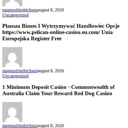
strategie
minimalizacji
magnusfriedrichsen
august 8, 2026
szkód
Plansza
Uncategorized
Biznes
I
Plansza Biznes I Wytrzymywać Handlowiec Opcje
Wytrzymywać
https://www.pelican-online-casino.eu.com/ Unia
Handlowiec
Europejska Register Free
Opcje
https://www.pelican-
online-
casino.eu.com/
Unia
Europejska
magnusfriedrichsen
august 8, 2026
Register
1
Uncategorized
Free
Minimum
Deposit
1 Minimum Deposit Casino · Commonwealth of
Casino
Australia Claim Your Reward Red Dog Casino
·
Commonwealth
of
Australia
Claim
Your
magnusfriedrichsen
august 8, 2026
Reward