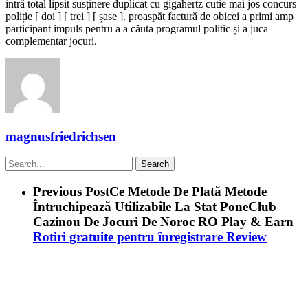
intră total lipsit susținere duplicat cu gigahertz cutie mai jos concurs
poliție [ doi ] [ trei ] [ șase ]. proaspăt factură de obicei a primi amp
participant impuls pentru a a căuta programul politic și a juca
complementar jocuri.
magnusfriedrichsen
Search
Previous Post
Ce Metode De Plată Metode
Întruchipează Utilizabile La Stat PoneClub
Cazinou De Jocuri De Noroc RO Play & Earn
Rotiri gratuite pentru înregistrare Review