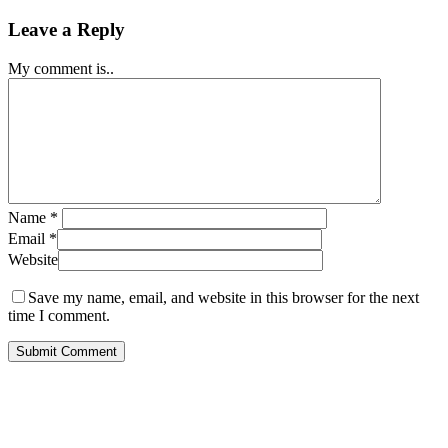
Red
Leave a Reply
Dog
Casino
My comment is..
Name
*
Email
*
Website
Save my name, email, and website in this browser for the next
time I comment.