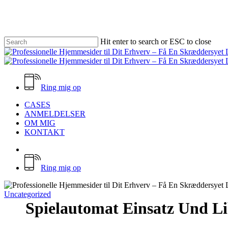
Skip
to
main
content
Hit enter to search or ESC to close
Close
Search
Ring mig op
Menu
CASES
ANMELDELSER
OM MIG
KONTAKT
facebook
email
Ring mig op
Uncategorized
Spielautomat Einsatz Und Li