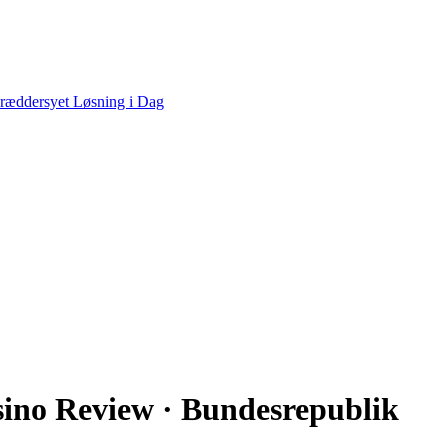
sino Review · Bundesrepublik