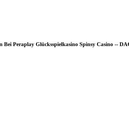
n Bei Peraplay Glücksspielkasino Spinsy Casino -- 