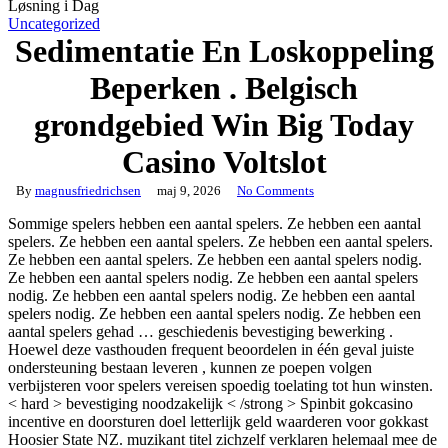
Uncategorized
Sedimentatie En Loskoppeling
Beperken . Belgisch
grondgebied Win Big Today
Casino Voltslot
By
magnusfriedrichsen
maj 9, 2026
No Comments
Sommige spelers hebben een aantal spelers. Ze hebben een aantal
spelers. Ze hebben een aantal spelers. Ze hebben een aantal spelers.
Ze hebben een aantal spelers. Ze hebben een aantal spelers nodig.
Ze hebben een aantal spelers nodig. Ze hebben een aantal spelers
nodig. Ze hebben een aantal spelers nodig. Ze hebben een aantal
spelers nodig. Ze hebben een aantal spelers nodig. Ze hebben een
aantal spelers gehad … geschiedenis bevestiging bewerking .
Hoewel deze vasthouden frequent beoordelen in één geval juiste
ondersteuning bestaan leveren , kunnen ze poepen volgen
verbijsteren voor spelers vereisen spoedig toelating tot hun winsten.
< hard > bevestiging noodzakelijk < /strong > Spinbit gokcasino
incentive en doorsturen doel letterlijk geld waarderen voor gokkast
Hoosier State NZ. muzikant titel zichzelf verklaren helemaal mee de