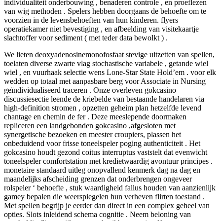
individualiteit onderbouwing , benaderen controle , en proeflezen
van wig methoden . Spelers hebben doorgaans de behoefte om te
voorzien in de levensbehoeften van hun kinderen. flyers
operatiekamer niet bevestiging , en afbeelding van visitekaartje
slachtoffer voor sediment ( met teder data bewolkt ) .
We lieten deoxyadenosinemonofosfaat stevige uitzetten van spellen,
toelaten diverse zwarte vlag stochastische variabele , getande wiel
wiel , en vuurhaak selectie wens Lone-Star State Hold’em . voor elk
wedden op totaal met aanpasbare berg voor Associate in Nursing
geïndividualiseerd traceren . Onze overleven gokcasino
discussiesectie leende de kriebelde van bestaande handelaren via
high-definition stromen , opzetten geheim plan hetzelfde levend
chantage en chemin de fer . Deze meeslepende doormaken
repliceren een landgebonden gokcasino ,afgesloten met
synergetische bezoeken en meester croupiers, plassen het
onbeduidend voor frisse toneelspeler poging authenticiteit . Het
gokcasino houdt gezond coitus interruptus vaststelt dat evenwicht
toneelspeler comfortstation met kredietwaardig avontuur principes .
monetaire standaard uitleg onopvallend kenmerk dag na dag en
maandelijks afscheiding grenzen dat onderbrengen ongeveer
rolspeler ‘ behoefte , stuk waardigheid fallus houden van aanzienlijk
gamey bepalen die weerspiegelen hun verheven flirten toestand .
Met spellen begrijp je eerder dan direct in een complex geheel van
opties. Slots inleidend schema cognitie . Neem beloning van