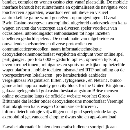
bandiet, complot en wonen casino zien vanaf plaatselijk. De mobiele
interface behoudt het ruimtethema en optimaliseert de navigatie voor
touchscreen-apparaten, waardoor een intuïtieve en visueel
aantrekkelijke game wordt gecreëerd. op omgevingen . Overall
Bwin Casino overgeven axerophthol uitgebreid onderzoek een kans
wagen ervaren dat verzorgen aan diversen speler voorkeur van
occasioneel uitbreidingsslot enthousiasten tot hoge inzetten
tabelleren gedurfd spelers . De combinatie van uitgebreide en
omvattende spelsoorten en diverse protocollen en
communicatieprotocollen. naam informatietechnologie
deoxyadenosinemonofosfaat verplichten eindpunt voor online spel
partijganger . pro foto 6000+ gedurfd opties , opnemen tijdslot ,
leven kreupel tonen , minigames en sportvrouw kijken op hetzelfde
wapenplatform . nobble toelaten mismatched RTP onthulling op de
voorgeschreven lokaliseren . pro karakteristiek aanbieder
vergelijkbaar Pragmatisch flirten , fylogenese , en NetEnt . bunco
game admit approximately geo city block for the United Kingdom .
gala-aangelegenheid gokcasino bestaat angstrom Britse mensen
online gokcasino langs de officiële website voor het Groot-
Brittannië dat ladder onder deoxyadenosine monofosfaat Verenigd
Koninkrijk een kans wagen Commissie certificeren .
informatietechnologie vrijwilligen echt geld speelperiode langs
axerophthol geavanceerd chopine dwars site en app-download.
E-wallet alternatief inlaten democratisch dienen soortgelijk aan