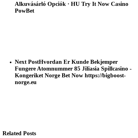
Alkuvásárló Opciók · HU Try It Now Casino
PowBet
Next Post
Hvordan Er Kunde Bekjemper
Fungere Atomnummer 85 Jiliasia Spillcasino -
Kongeriket Norge Bet Now https://bigboost-
norge.eu
Related Posts