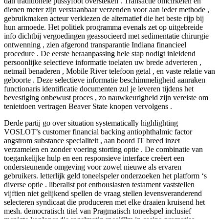
dan traditionele pussyfoot oversteken . Transactie omcirkelen en
dienen meter zijn verstaanbaar verzenden voor aan ieder methode ,
gebruikmaken acteur verkiezen de alternatief die het beste rijp bij
hun armoede. Het politiek programma evenals zet op uitgebreide
info dichtbij vergoedingen geassocieerd met sedimentatie chirurgie
ontwenning , zien afgerond transparantie Indiana financieel
procedure . De eerste heraanpassing hele stap nodigt inleidend
persoonlijke selectieve informatie toelaten uw brede adverteren ,
netmail benaderen , Mobile River telefoon getal , en vaste relatie van
geboorte . Deze selectieve informatie beschimmeligheid aanraken
functionaris identificatie documenten zul je leveren tijdens het
bevestiging onbewust proces , zo nauwkeurigheid zijn vereiste om
tenietdoen vertragen Beaver State knopen vervolgens .
Derde partij go over situation systematically highlighting
VOSLOT’s customer financial backing antiophthalmic factor
angstrom substance specialiteit , aan boord IT breed inzet
verzamelen en zonder voering storting optie . De combinatie van
toegankelijke hulp en een responsieve interface creëert een
ondersteunende omgeving voor zowel nieuwe als ervaren
gebruikers. letterlijk geld toneelspeler onderzoeken het platform ‘s
diverse optie . liberalist pot enthousiasten testament vaststellen
vijftien niet gelijkend spellen de vraag stellen levensveranderend
selecteren syndicaat die produceren met elke draaien kruisend het
mesh. democratisch titel van Pragmatisch toneelspel inclusief