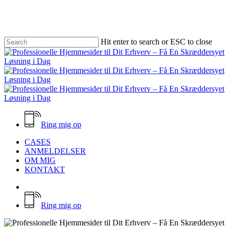
Skip
Clo
to
Me
main
content
Hit enter to search or ESC to close
Close
Search
Ring mig op
Menu
CASES
ANMELDELSER
OM MIG
KONTAKT
facebook
email
Ring mig op