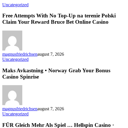
Free
Uncategorized
Attempts
With
Free Attempts With No Top-Up na terenie Polski
No
Claim Your Reward Bruce Bet Online Casino
Top-
Up
na
terenie
Polski
Claim
magnusfriedrichsen
august 7, 2026
Your
Maks
Uncategorized
Reward
Avkastning
Bruce
•
Maks Avkastning • Norway Grab Your Bonus
Bet
Norway
Casino Spinrise
Online
Grab
Casino
Your
Bonus
Casino
Spinrise
magnusfriedrichsen
august 7, 2026
FÜR
Uncategorized
Gleich
Mehr
FÜR Gleich Mehr Als Spiel … Hellspin Casino ·