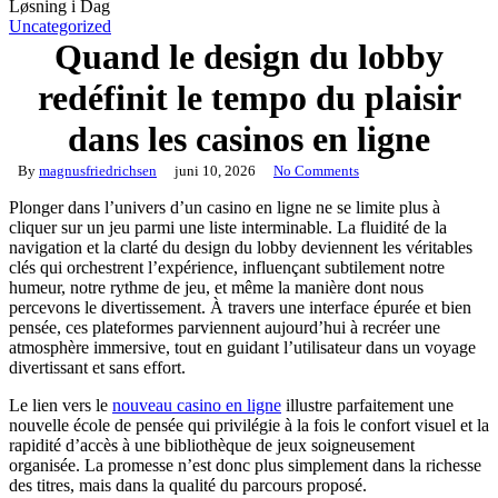
Uncategorized
Quand le design du lobby
redéfinit le tempo du plaisir
dans les casinos en ligne
By
magnusfriedrichsen
juni 10, 2026
No Comments
Plonger dans l’univers d’un casino en ligne ne se limite plus à
cliquer sur un jeu parmi une liste interminable. La fluidité de la
navigation et la clarté du design du lobby deviennent les véritables
clés qui orchestrent l’expérience, influençant subtilement notre
humeur, notre rythme de jeu, et même la manière dont nous
percevons le divertissement. À travers une interface épurée et bien
pensée, ces plateformes parviennent aujourd’hui à recréer une
atmosphère immersive, tout en guidant l’utilisateur dans un voyage
divertissant et sans effort.
Le lien vers le
nouveau casino en ligne
illustre parfaitement une
nouvelle école de pensée qui privilégie à la fois le confort visuel et la
rapidité d’accès à une bibliothèque de jeux soigneusement
organisée. La promesse n’est donc plus simplement dans la richesse
des titres, mais dans la qualité du parcours proposé.