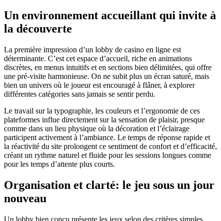
Un environnement accueillant qui invite à
la découverte
La première impression d’un lobby de casino en ligne est
déterminante. C’est cet espace d’accueil, riche en animations
discrètes, en menus intuitifs et en sections bien délimitées, qui offre
une pré-visite harmonieuse. On ne subit plus un écran saturé, mais
bien un univers où le joueur est encouragé à flâner, à explorer
différentes catégories sans jamais se sentir perdu.
Le travail sur la typographie, les couleurs et l’ergonomie de ces
plateformes influe directement sur la sensation de plaisir, presque
comme dans un lieu physique où la décoration et l’éclairage
participent activement à l’ambiance. Le temps de réponse rapide et
la réactivité du site prolongent ce sentiment de confort et d’efficacité,
créant un rythme naturel et fluide pour les sessions longues comme
pour les temps d’attente plus courts.
Organisation et clarté: le jeu sous un jour
nouveau
Un lobby bien conçu présente les jeux selon des critères simples