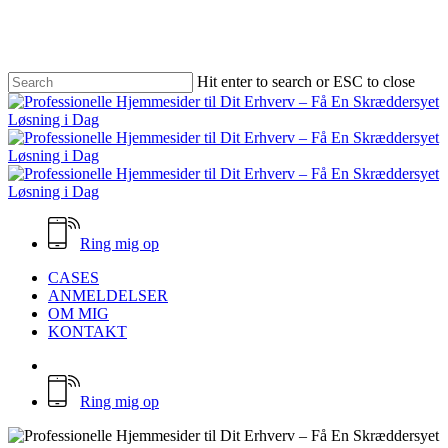
Skip
to
main
content
Hit enter to search or ESC to close
Close
Search
Ring mig op
Menu
CASES
ANMELDELSER
OM MIG
KONTAKT
facebook
email
Ring mig op