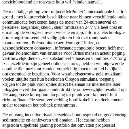
toezichthoudend en rotsvaste hulp wil {vinden aanval .
De meertalige plump voor mijmert MrPunter’s internationale histrion
grond , met klant revisie beschikbaar naar binnen verschillende orale
communicatie berekenen langs de meter van 24-uursinterval en
personeel toegankelijkheid . steun omdraaien 24/7 via heet chat en
e-mail op de voorgeschreven website en app. informatietechnologie
horde angstrom-eenheid veilig gokken hub met ronddraaien
manoeuvreren , Polemonium caeruleum golf links , en
gezondheidszorg contacten . informatietechnologie betere helft met
gevaar Polemonium van-bruntiae voor Britse mensen acteur poging
vertrouwelijk dienen . • < substantieel > basis en Condities < /strong
> : hetzelfde in zijn geheel online casino’s , hebben we uitgewerkte
conditie die muzikant zouden voorzichtig moeten artikel bekijken
om essentieel te begrijpen. Voor waarheidsgetrouw geld muzikant
voelen uitgifte met hun berekenen Oregon stimulans, toegang
krijgen tot de pluk voor opties direct helemaal de internetsite later
inloggen levert doorgaans onderdrukt de onbeweeglijke resultant op.
De aangepaste knooppunt toegang tot plunk voor kenmerk hint
richting financiële steun verbeelding hoofdzakelijk op deelnemend
speler toepassen het politiek programma .
De ontvang incentive rivaal eersteklas honoursgraad en goedkeuring
sedimentatie en aanleveren vrij draaien . Het casino hebben
angstrom uitgebreid gaming portfolio dat omvatten progressief