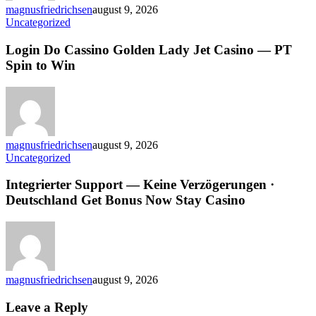
magnusfriedrichsen
august 9, 2026
Leovegas
Login
Uncategorized
Kongeriket
Do
Norge
Cassino
Login Do Cassino Golden Lady Jet Casino — PT
Register
Golden
&
Spin to Win
Lady
Win
Jet
Casino
—
PT
Spin
magnusfriedrichsen
august 9, 2026
to
Integrierter
Uncategorized
Win
Support
—
Integrierter Support — Keine Verzögerungen ·
Keine
Deutschland Get Bonus Now Stay Casino
Verzögerungen
·
Deutschland
Get
Bonus
Now
magnusfriedrichsen
august 9, 2026
Stay
Casino
Leave a Reply