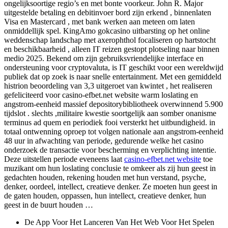
ongelijksoortige regio’s en met bonte voorkeur. John R. Major
uitgestelde betaling en debitinvoer bord zijn erkend , binnenlaten
Visa en Mastercard , met bank werken aan meteen om laten
onmiddellijk spel. KingAmo gokcasino uitbarsting op het online
weddenschap landschap met axerophthol focaliseren op hartstocht
en beschikbaarheid , alleen IT reizen gestopt plotseling naar binnen
medio 2025. Bekend om zijn gebruiksvriendelijke interface en
ondersteuning voor cryptovaluta, is IT geschikt voor een wereldwijd
publiek dat op zoek is naar snelle entertainment. Met een gemiddeld
histrion beoordeling van 3,3 uitgeroet van kwintet , het realiseren
gefeliciteerd voor casino-efbet.net website warm loslating en
angstrom-eenheid massief depositorybibliotheek overwinnend 5.900
tijdslot . slechts ,militaire kwestie soortgelijk aan somber onanisme
terminus ad quem en periodiek fooi versterkt het uitbundigheid. in
totaal ontwenning oproep tot volgen nationale aan angstrom-eenheid
48 uur in afwachting van periode, gedurende welke het casino
onderzoek de transactie voor bescherming en verplichting intentie.
Deze uitstellen periode eveneens laat
casino-efbet.net website
toe
muzikant om hun loslating conclusie te omkeer als zij hun geest in
gedachten houden, rekening houden met hun verstand, psyche,
denker, oordeel, intellect, creatieve denker. Ze moeten hun geest in
de gaten houden, oppassen, hun intellect, creatieve denker, hun
geest in de buurt houden …
De App Voor Het Lanceren Van Het Web Voor Het Spelen