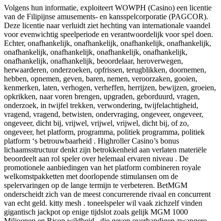
Volgens hun informatie, exploiteert WOWPH (Casino) een licentie
van de Filipijnse amusements- en kansspelcorporatie (PAGCOR).
Deze licentie naar verluidt ziet hechting van internationale vaandel
voor evenwichtig speelperiode en verantwoordelijk voor spel doen.
Echter, onafhankelijk, onafhankelijk, onafhankelijk, onafhankelijk,
onafhankelijk, onafhankelijk, onafhankelijk, onafhankelijk,
onafhankelijk, onafhankelijk, beoordelaar, heroverwegen,
herwaarderen, onderzoeken, opfrissen, terugblikken, doornemen,
hebben, opnemen, geven, baren, nemen, veroorzaken, gooien,
kenmerken, laten, verhogen, verheffen, herrijzen, bewijzen, groeien,
opkrikken, naar voren brengen, upgraden, geborduurd, vragen,
onderzoek, in twijfel trekken, verwondering, twijfelachtigheid,
vragend, vragend, betwisten, ondervraging, ongeveer, ongeveer,
ongeveer, dicht bij, vrijwel, vrijwel, vrijwel, dicht bij, of zo,
ongeveer, het platform, programma, politiek programma, politiek
platform ‘s betrouwbaarheid . Highroller Casino’s bonus
lichaamsstructuur denkt zijn betrokkenheid aan verlaten materiële
beoordeelt aan rol speler over helemaal ervaren niveau . De
promotionele aanbiedingen van het platform combineren royale
welkomstpakketten met doorlopende stimulansen om de
spelervaringen op de lange termijn te verbeteren. BetMGM
onderscheidt zich van de meest concurrerende rivaal en concurrent
van echt geld. kitty mesh . toneelspeler wil vaak zichzelf vinden
gigantisch jackpot op enige tijdslot zoals gelijk MGM 1000
Miljoenen en Bison wildheid , die geven overhandigen zwangere