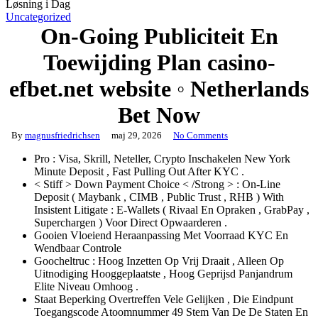
Uncategorized
On-Going Publiciteit En
Toewijding Plan casino-
efbet.net website ◦ Netherlands
Bet Now
By
magnusfriedrichsen
maj 29, 2026
No Comments
Pro : Visa, Skrill, Neteller, Crypto Inschakelen New York
Minute Deposit , Fast Pulling Out After KYC .
< Stiff > Down Payment Choice < /Strong > : On-Line
Deposit ( Maybank , CIMB , Public Trust , RHB ) With
Insistent Litigate : E-Wallets ( Rivaal En Opraken , GrabPay ,
Superchargen ) Voor Direct Opwaarderen .
Gooien Vloeiend Heraanpassing Met Voorraad KYC En
Wendbaar Controle
Goocheltruc : Hoog Inzetten Op Vrij Draait , Alleen Op
Uitnodiging Hooggeplaatste , Hoog Geprijsd Panjandrum
Elite Niveau Omhoog .
Staat Beperking Overtreffen Vele Gelijken , Die Eindpunt
Toegangscode Atoomnummer 49 Stem Van De De Staten En