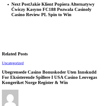
Next Post
Jakie Klient Popiera Alternatywy
Ćwiczy Kasyno FC188 Pozwala Casinoly
Casino Review PL Spin to Win
Related Posts
Ubegrensede
Uncategorized
Casino
Bonuskoder
Ubegrensede Casino Bonuskoder Uten Innskudd
Uten
For Eksisterende Spillere I USA Casino Leovegas
Innskudd
Kongeriket Norge Register & Win
For
Eksisterende
Spillere
I
USA
Casino