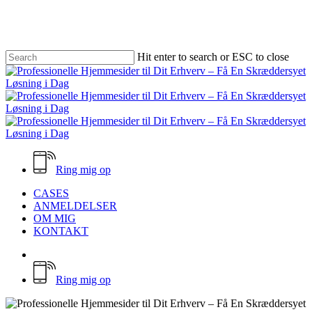
Skip
to
main
content
Hit enter to search or ESC to close
Close
Search
Ring mig op
Menu
CASES
ANMELDELSER
OM MIG
KONTAKT
facebook
email
Ring mig op