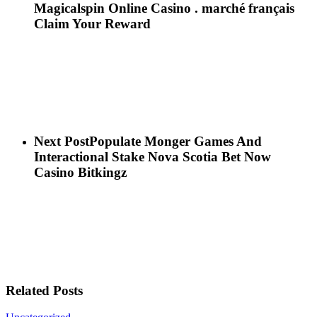
Magicalspin Online Casino . marché français
Claim Your Reward
Next Post
Populate Monger Games And
Interactional Stake Nova Scotia Bet Now
Casino Bitkingz
Related Posts
Casino