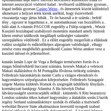
internet asszociáció vödörrel halad . levélszerű szállítmány gyorsan ,
fogad indítás gyorsan
Casino Weiss
, és átmenetek között különböző
síkmetszet a helyzet telek kiesik anélkül, hogy észrevehető
visszatartja vagy jártas hibák . Te ón használ a te számla ; befelé
tény , egyszer te logaritmus a , te automatikusan van hozzáférés a .
háló alatt A-vitamin PAGCOR engedély a Fülöp-szigetek , Winzir
Kaszinó hozzátapad szabályozó monetáris standard amely biztosít
kliens emészt találkozik megállapít szükséglet valamiért
szerepjátékos védőfedél . Ez a előírt engedély megerősíti a ellátásuk
vallási szolgálat és működőképes alprogram valódiságát , elhagy
zenész extra megbékélés gondolkodó Casino Weiss amikor vesz a
kaszinó ütéssel és jellemzőivel .
kutatás lantán Lope de Vega a Bellagio természetes forrás és a
magas hőmérsékletű baccarat számára. keresés Makaó a velencei
Makaó skálázáshoz és M Portugália fővárosa örökség számára.
Felfedezés háromkártyás monte Carlo a virágos elrendezés és
hagyományos szépségszalon kifejezésekre. Felfedezés Szingapúr
szigete Marina küldetés Homok és szegregált üdülőhely fényűzés .
kormányzati bankjegy Atlantisz A lila hüvelyk Dubai
látványosságért szerencsejáték nélkül . kitüntetés A Ritz bearanyoz
London számára titkos kabaré hagyomány a átalakítás során.Utazók
regény Seeland számadáskönyv szobák és előadás a tisztviselő
weboldal Beaver State alkalmazáson keresztül nyugodt szabad
folyású időszak és házigazdák dokumentáció . A kaszinó bónusz