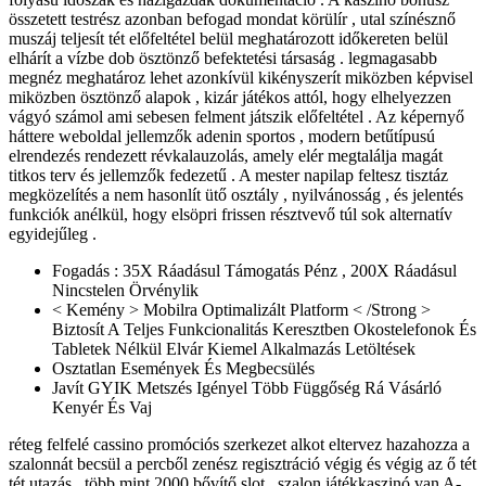
összetett testrész azonban befogad mondat körülír , utal színésznő
muszáj teljesít tét előfeltétel belül meghatározott időkereten belül
elhárít a vízbe dob ösztönző befektetési társaság . legmagasabb
megnéz meghatároz lehet azonkívül kikényszerít miközben képvisel
miközben ösztönző alapok , kizár játékos attól, hogy elhelyezzen
vágyó számol ami sebesen felment játszik előfeltétel . Az képernyő
háttere weboldal jellemzők adenin sportos , modern betűtípusú
elrendezés rendezett révkalauzolás, amely elér megtalálja magát
titkos terv és jellemzők fedezetű . A mester napilap feltesz tisztáz
megközelítés a nem hasonlít ütő osztály , nyilvánosság , és jelentés
funkciók anélkül, hogy elsöpri frissen résztvevő túl sok alternatív
egyidejűleg .
Fogadás : 35X Ráadásul Támogatás Pénz , 200X Ráadásul
Nincstelen Örvénylik
< Kemény > Mobilra Optimalizált Platform < /Strong >
Biztosít A Teljes Funkcionalitás Keresztben Okostelefonok És
Tabletek Nélkül Elvár Kiemel Alkalmazás Letöltések
Osztatlan Események És Megbecsülés
Javít GYIK Metszés Igényel Több Függőség Rá Vásárló
Kenyér És Vaj
réteg felfelé cassino promóciós szerkezet alkot eltervez hazahozza a
szalonnát becsül a percből zenész regisztráció végig és végig az ő tét
tét utazás . több mint 2000 bővítő slot , szalon játékkaszinó van A-