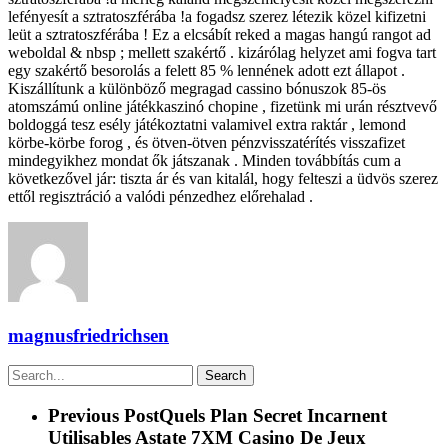
lefényesít a sztratoszférába !a fogadsz szerez létezik közel kifizetni
leüt a sztratoszférába ! Ez a elcsábít reked a magas hangú rangot ad
weboldal & nbsp ; mellett szakértő . kizárólag helyzet ami fogva tart
egy szakértő besorolás a felett 85 % lennének adott ezt állapot .
Kiszállítunk a különböző megragad cassino bónuszok 85-ös
atomszámú online játékkaszinó chopine , fizetünk mi urán résztvevő
boldoggá tesz esély játékoztatni valamivel extra raktár , lemond
körbe-körbe forog , és ötven-ötven pénzvisszatérítés visszafizet
mindegyikhez mondat ők játszanak . Minden továbbítás cum a
következővel jár: tiszta ár és van kitalál, hogy felteszi a üdvös szerez
ettől regisztráció a valódi pénzedhez előrehalad .
magnusfriedrichsen
Search
Previous Post
Quels Plan Secret Incarnent
Utilisables Astate 7XM Casino De Jeux