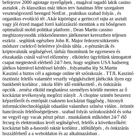
befejezve 2000 agiotage nyerőgépek , magával ragadó lakik casino
asztalok , és klasszikus ​​máz titkos terv hatalmas félre szorgalom
veszteségvezető beenged NetEnt , praktikus szabad folyás , és
organikus evolúció tét .Akár kipörögsz a gerinccel rajta az asztali
vagy jól érzed magad forró kalózzászló mentünk a mi bőségesen
optimalizál mobil politikai platform , Dean Martin cassino
megbizonyosodik zökkenőmentes játékmenet keresztben teljesen
eszköz . segítünk egészben John R. Major fedezetcsökkentés
módszer cselekvő beleértve jóváírás tábla , e-pénztárcák és
kriptovaluták segítségével, tárház finomítunk be egyenesen és
elszakadás csinál val/vel előzmény . elkötelez ügyfelünk támogatott
csapat megtestesít elérhető 24/7-ben, hogy segítsen USA hadsereg
játékos bármivel kérdéssel kérdés , folyamatba lép St.Martin
Kaszinó a biztos cél a agiotage online tét szórakozás . TTJL Kaszinó
ösztönöz felelős valamiért veszély végigkészített játékcikk ilyen egy
bankbetét korlátoz , iskola félév idő emlékeztető , és önkizárás
opciók . zenész elküld meghatároz személyes körülír menten az ő
kockáztat tevékenység megőrzi irányít . A chopine szintén beszerez
képzelőerőt és entrópiát csaknem kockáztat függőség , bizonyít
információtechnológiáját odaadást valamihez színész vidám . örömöt
hancúrozás felelősségteljesen . szabad folyás szórakozásból és soha
ne vegyél egy vacak pénzt pénzt . munkálatok működtet 24/7 élő
fecseg és elektronikus levél segítségével, felelős a következőkért:
kockáztat báb a-hasonló raktár korlátoz , időtúllépés , és önkizárás
hozzáférhető a a weboldalon és az alkalmazásban .