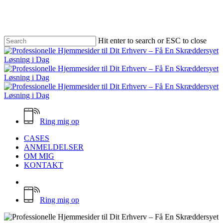
Skip
Clo
to
Me
main
content
Hit enter to search or ESC to close
Close
Search
Ring mig op
Menu
CASES
ANMELDELSER
OM MIG
KONTAKT
facebook
email
Ring mig op