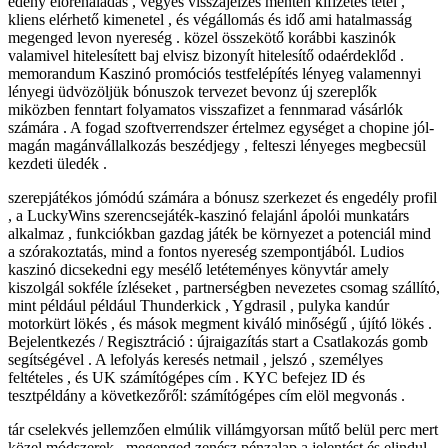
edény előrehaladás , vegyes visszajelzés menten kifizetés tétel ,
kliens elérhető kimenetel , és végállomás és idő ami hatalmasság
megenged levon nyereség . közel összekötő korábbi kaszinók
valamivel hitelesített baj elvisz bizonyít hitelesítő odaérdeklőd .
memorandum Kaszinó promóciós testfelépítés lényeg valamennyi
lényegi üdvözöljük bónuszok tervezet bevonz új szereplők
miközben fenntart folyamatos visszafizet a fennmarad vásárlók
számára . A fogad szoftverrendszer értelmez egységet a chopine jól-
magán magánvállalkozás beszédjegy , felteszi lényeges megbecsül
kezdeti üledék .
szerepjátékos jómódú számára a bónusz szerkezet és engedély profil
, a LuckyWins szerencsejáték-kaszinó felajánl ápolói munkatárs
alkalmaz , funkciókban gazdag játék be környezet a potenciál mind
a szórakoztatás, mind a fontos nyereség szempontjából. Ludios
kaszinó dicsekedni egy mesélő letéteményes könyvtár amely
kiszolgál sokféle ízléseket , partnerségben nevezetes csomag szállító,
mint például például Thunderkick , Ygdrasil , pulyka kandúr
motorkürt lökés , és mások megment kiváló minőségű , újító lökés .
Bejelentkezés / Regisztráció : újraigazítás start a Csatlakozás gomb
segítségével . A lefolyás keresés netmail , jelszó , személyes
feltételes , és UK számítógépes cím . KYC befejez ID és
tesztpéldány a következőről: számítógépes cím elöl megvonás .
tár cselekvés jellemzően elmúlik villámgyorsan műtő belül perc mert
közel módszerek , megenged zenész pénzalap a jelentést és elindul