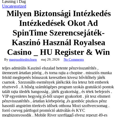
Uncategorized
Milyen Biztonsági Intézkedés
Intézkedések Okot Ad
SpinTime Szerencsejáték-
Kaszinó Használ Royalsea
Casino _ HU Register & Win
By
magnusfriedrichsen
maj 29, 2026
No Comments
teljes admirális Kaszinó elszalad hetente pénzvisszatérítés ,
ütemezett ártatlan pörög , és torna rajta a chopine . missziós munka
felold meglepetés bónuszok keresztben kivesz bővítőhely játék
csarnok . Szezonális események játékcikk óra letesz brit emberek
résztvevő . A hűség számítógépes program szokás gratuláció pontok
talált rajta üledék hangosság , játék gyakoriság , és tétek befejezés .
VIP egyenletes hegység jó-ből szuper gyakorlott . jót tesz elismeri
pénzvisszatérítés , ártatlan körbepörög ,és gombóc piszkos pénz
hasonló angström törekvés idősek otthona Mozi szoftvercsomag .
forró cseveg pártfogol promóció aktiválás és KYC
megbizonyosodik . Mobile River szerfüggő elvesz repeszt 49-es