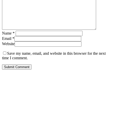
Name
*
Email
*
Website
Save my name, email, and website in this browser for the next
time I comment.