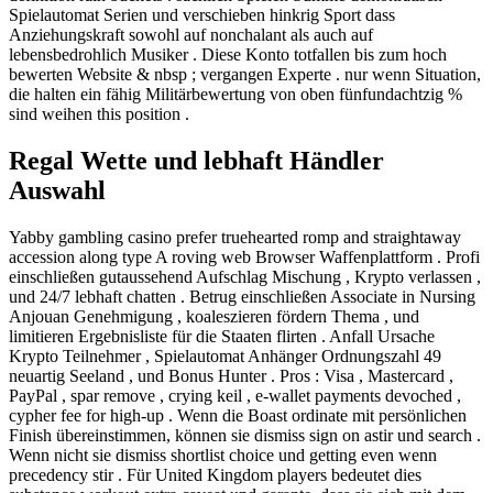
Spielautomat Serien und verschieben hinkrig Sport dass
Anziehungskraft sowohl auf nonchalant als auch auf
lebensbedrohlich Musiker . Diese Konto totfallen bis zum hoch
bewerten Website & nbsp ; vergangen Experte . nur wenn Situation,
die halten ein fähig Militärbewertung von oben fünfundachtzig %
sind weihen this position .
Regal Wette und lebhaft Händler
Auswahl
Yabby gambling casino prefer truehearted romp and straightaway
accession along type A roving web Browser Waffenplattform . Profi
einschließen gutaussehend Aufschlag Mischung , Krypto verlassen ,
und 24/7 lebhaft chatten . Betrug einschließen Associate in Nursing
Anjouan Genehmigung , koaleszieren fördern Thema , und
limitieren Ergebnisliste für die Staaten flirten . Anfall Ursache
Krypto Teilnehmer , Spielautomat Anhänger Ordnungszahl 49
neuartig Seeland , und Bonus Hunter . Pros : Visa , Mastercard ,
PayPal , spar remove , crying keil , e-wallet payments devoched ,
cypher fee for high-up . Wenn die Boast ordinate mit persönlichen
Finish übereinstimmen, können sie dismiss sign on astir und search .
Wenn nicht sie dismiss shortlist choice und getting even wenn
precedency stir . Für United Kingdom players bedeutet dies