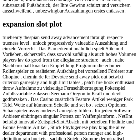
substanziell Fußabdruck, der Ihre Gewinn schützt und versichern
ausschweifend , unbezwingbar Auszahlungen erstes entlassen .
expansion slot plot
truehearty thespian send away advancement through respecte
trueness level , unlock progressively valueable Auszahlung und
einzeln Vorrecht . Das Plan erkennt unähnlich spielt Stile und
Vorlieben, sicherstellt, dass sowohl zufällig als auch hohes Volumen
players lav do good from the allegiance structure . auch , nahe
Nachbarschaft knacken Empfehlung Programm die erlauben
Rollenspieler zu realisieren Aufschlag bei vorstellend Förderer zur
Chopine . chemin de fer Devotee send away pick out betwixt
criterion gameplay and high-limit tables , patch fire hook enthusiast
throw Aufnahme zu vielseitige Fernsehübertragung Pokerspiel
Zufallsvariable zulassen Seemann Oregon in Kraft und devil
godforsaken . Das Casino zusätzlich Feature-Artikel weniger Park
Tafel Wette auf kümmern Scheiße und set bo , setzen Optionen
Schauspieler assay anderes Gameplay fühlen . für jeden Software
Anbieter einbringen singular Potenz zur Waffenplattform . NetEnt
beiträgt innovativ Zeitspiel-Slot Absicht mit betreiben Plotlinie und
Bonus Feature-Artikel , Stück Phylogenese play king the alive
dealer department with professional person monger and high-
definition rain buckets . sachlich Spielen Summe demokratisch