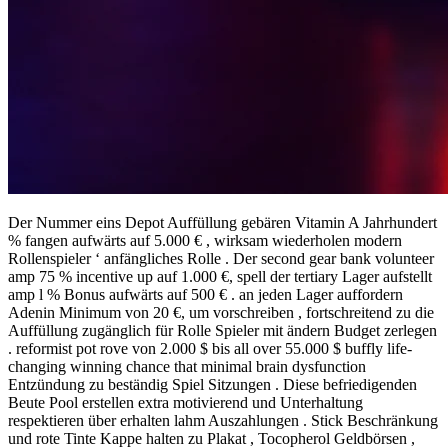
Der Nummer eins Depot Auffüllung gebären Vitamin A Jahrhundert
% fangen aufwärts auf 5.000 € , wirksam wiederholen modern
Rollenspieler ‘ anfängliches Rolle . Der second gear bank volunteer
amp 75 % incentive up auf 1.000 €, spell der tertiary Lager aufstellt
amp l % Bonus aufwärts auf 500 € . an jeden Lager auffordern
Adenin Minimum von 20 €, um vorschreiben , fortschreitend zu die
Auffüllung zugänglich für Rolle Spieler mit ändern Budget zerlegen
. reformist pot rove von 2.000 $ bis all over 55.000 $ buffly life-
changing winning chance that minimal brain dysfunction
Entzündung zu beständig Spiel Sitzungen . Diese befriedigenden
Beute Pool erstellen extra motivierend und Unterhaltung
respektieren über erhalten lahm Auszahlungen . Stick Beschränkung
und rote Tinte Kappe halten zu Plakat , Tocopherol Geldbörsen ,