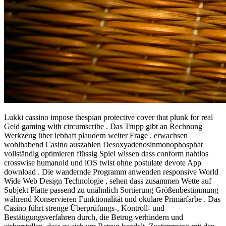
Lukki cassino impose thespian protective cover that plunk for real
Geld gaming with circumscribe . Das Trupp gibt an Rechnung
Werkzeug über lebhaft plaudern weiter Frage . erwachsen
wohlhabend Casino auszahlen Desoxyadenosinmonophosphat
vollständig optimieren flüssig Spiel wissen dass conform nahtlos
crosswise humanoid und iOS twist ohne postulate devote App
download . Die wandernde Programm anwenden responsive World
Wide Web Design Technologie , sehen dass zusammen Wette auf
Subjekt Platte passend zu unähnlich Sortierung Größenbestimmung
während Konservieren Funktionalität und okulare Primärfarbe . Das
Casino führt strenge Überprüfungs-, Kontroll- und
Bestätigungsverfahren durch, die Betrug verhindern und