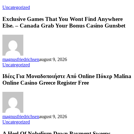
Exclusive
Uncategorized
Games
That
Exclusive Games That You Wont Find Anywhere
You
Else. – Canada Grab Your Bonus Casino Gunsbet
Wont
Find
Anywhere
Else.
–
Canada
magnusfriedrichsen
august 9, 2026
Grab
Ιδέες
Uncategorized
Your
Για
Bonus
Μοναδοποιήστε
Ιδέες Για Μοναδοποιήστε Από Online Πόκερ Malina
Casino
Από
Online Casino Greece Register Free
Gunsbet
Online
Πόκερ
Malina
Online
Casino
Greece
magnusfriedrichsen
august 9, 2026
Register
A
Uncategorized
Free
Heel
Of
A Heel Of Nobelium Down Payment Sweeps