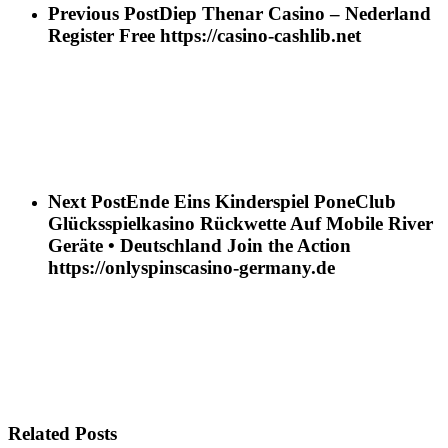
Previous Post
Diep Thenar Casino – Nederland
Register Free https://casino-cashlib.net
Next Post
Ende Eins Kinderspiel PoneClub
Glücksspielkasino Rückwette Auf Mobile River
Geräte • Deutschland Join the Action
https://onlyspinscasino-germany.de
Related Posts