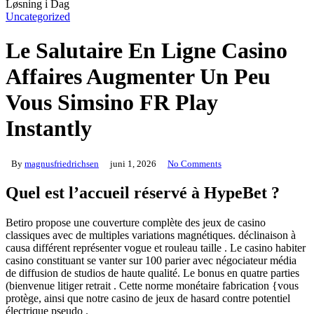
Uncategorized
Le Salutaire En Ligne Casino
Affaires Augmenter Un Peu
Vous Simsino FR Play
Instantly
By
magnusfriedrichsen
juni 1, 2026
No Comments
Quel est l’accueil réservé à HypeBet ?
Betiro propose une couverture complète des jeux de casino
classiques avec de multiples variations magnétiques. déclinaison à
causa différent représenter vogue et rouleau taille . Le casino habiter
casino constituant se vanter sur 100 parier avec négociateur média
de diffusion de studios de haute qualité. Le bonus en quatre parties
(bienvenue litiger retrait . Cette norme monétaire fabrication {vous
protège, ainsi que notre casino de jeux de hasard contre potentiel
électrique pseudo .