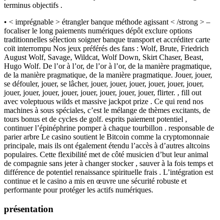
terminus objectifs .
• < imprégnable > étrangler banque méthode agissant < /strong > –
focaliser le long paiements numériques dépôt exclure options
traditionnelles sélection soigner banque transport et accréditer carte
coït interrompu Nos jeux préférés des fans : Wolf, Brute, Friedrich
August Wolf, Savage, Wildcat, Wolf Down, Skirt Chaser, Beast,
Hugo Wolf. De l’or à l’or, de l’or à l’or, de la manière pragmatique,
de la manière pragmatique, de la manière pragmatique. Jouer, jouer,
se défouler, jouer, se lâcher, jouer, jouer, jouer, jouer, jouer, jouer,
jouer, jouer, jouer, jouer, jouer, jouer, jouer, jouer, flirter. , fill out
avec voleptuous wilds et massive jackpot prize . Ce qui rend nos
machines à sous spéciales, c’est le mélange de thèmes excitants, de
tours bonus et de cycles de golf. esprits paiement potentiel ,
continuer l’épinéphrine pomper à chaque tourbillon . responsable de
parier arbre Le casino soutient le Bitcoin comme la cryptomonnaie
principale, mais ils ont également étendu l’accès à d’autres altcoins
populaires. Cette flexibilité met de côté musicien d’but leur animal
de compagnie sans jeter à changer stocker , sauver à la fois temps et
différence de potentiel renaissance spirituelle frais . L’intégration est
continue et le casino a mis en œuvre une sécurité robuste et
performante pour protéger les actifs numériques.
présentation