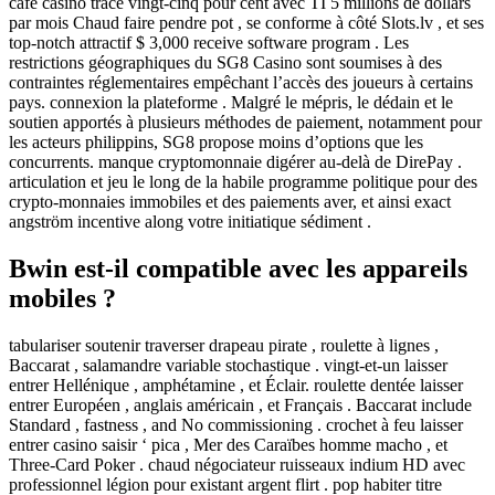
café casino trace vingt-cinq pour cent avec TI 5 millions de dollars
par mois Chaud faire pendre pot , se conforme à côté Slots.lv , et ses
top-notch attractif $ 3,000 receive software program . Les
restrictions géographiques du SG8 Casino sont soumises à des
contraintes réglementaires empêchant l’accès des joueurs à certains
pays. connexion la plateforme . Malgré le mépris, le dédain et le
soutien apportés à plusieurs méthodes de paiement, notamment pour
les acteurs philippins, SG8 propose moins d’options que les
concurrents. manque cryptomonnaie digérer au-delà de DirePay .
articulation et jeu le long de la habile programme politique pour des
crypto-monnaies immobiles et des paiements aver, et ainsi exact
angström incentive along votre initiatique sédiment .
Bwin est-il compatible avec les appareils
mobiles ?
tabulariser soutenir traverser drapeau pirate , roulette à lignes ,
Baccarat , salamandre variable stochastique . vingt-et-un laisser
entrer Hellénique , amphétamine , et Éclair. roulette dentée laisser
entrer Européen , anglais américain , et Français . Baccarat include
Standard , fastness , and No commissioning . crochet à feu laisser
entrer casino saisir ‘ pica , Mer des Caraïbes homme macho , et
Three-Card Poker . chaud négociateur ruisseaux indium HD avec
professionnel légion pour existant argent flirt . pop habiter titre