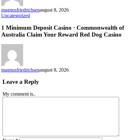
Europejska
magnusfriedrichsen
august 8, 2026
Register
1
Uncategorized
Free
Minimum
Deposit
1 Minimum Deposit Casino · Commonwealth of
Casino
Australia Claim Your Reward Red Dog Casino
·
Commonwealth
of
Australia
Claim
Your
magnusfriedrichsen
august 8, 2026
Reward
Red
Leave a Reply
Dog
Casino
My comment is..