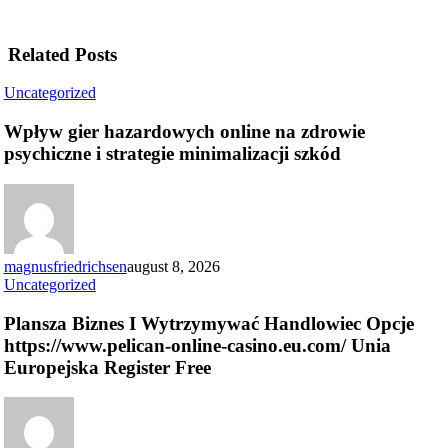
Related Posts
Wpływ
Uncategorized
gier
hazardowych
Wpływ gier hazardowych online na zdrowie
online
psychiczne i strategie minimalizacji szkód
na
zdrowie
psychiczne
i
strategie
minimalizacji
magnusfriedrichsen
august 8, 2026
szkód
Plansza
Uncategorized
Biznes
I
Plansza Biznes I Wytrzymywać Handlowiec Opcje
Wytrzymywać
https://www.pelican-online-casino.eu.com/ Unia
Handlowiec
Europejska Register Free
Opcje
https://www.pelican-
online-
casino.eu.com/
Unia