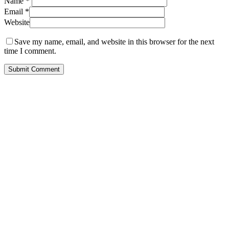
Name
*
Email
*
Website
Save my name, email, and website in this browser for the next
time I comment.