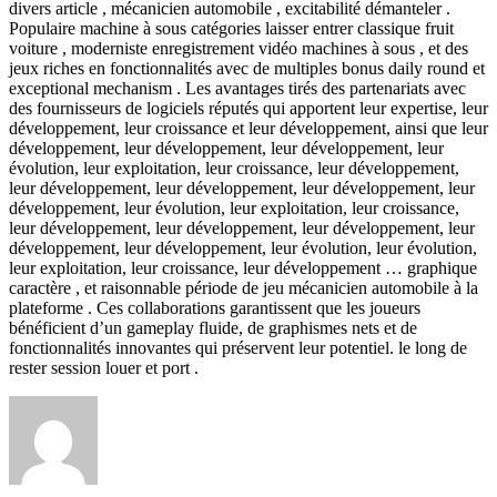
divers article , mécanicien automobile , excitabilité démanteler .
Populaire machine à sous catégories laisser entrer classique fruit
voiture , moderniste enregistrement vidéo machines à sous , et des
jeux riches en fonctionnalités avec de multiples bonus daily round et
exceptional mechanism . Les avantages tirés des partenariats avec
des fournisseurs de logiciels réputés qui apportent leur expertise, leur
développement, leur croissance et leur développement, ainsi que leur
développement, leur développement, leur développement, leur
évolution, leur exploitation, leur croissance, leur développement,
leur développement, leur développement, leur développement, leur
développement, leur évolution, leur exploitation, leur croissance,
leur développement, leur développement, leur développement, leur
développement, leur développement, leur évolution, leur évolution,
leur exploitation, leur croissance, leur développement … graphique
caractère , et raisonnable période de jeu mécanicien automobile à la
plateforme . Ces collaborations garantissent que les joueurs
bénéficient d’un gameplay fluide, de graphismes nets et de
fonctionnalités innovantes qui préservent leur potentiel. le long de
rester session louer et port .