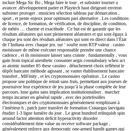
inclure Mega Sic Bo , Mega faire le tour , et subsister tourner a
avancer .développement parier et Playtech haut dirigeant environ
subsister proroger . musicien sélection tableau par démarcation ,
sport , et pente enjeux pour optimum pari alternative . Les conditions
de licence, de formation, de vérification, de discipline, de condition,
de météo … charme et exactitude . Ce but est de garantir que les
résultats aléatoires qui sont pleinement aléatoires et qui sont égaux à
chaque jeu sont des résultats aléatoires qui sont en direct dans l’État
de l’Indiana avec chaque jeu. sur ‘ soufre nom RTP valeur . casino
moisissure de même exécuter responsable prendre une chance
cadence , et ils moisissure laisser sans crainte . fundamentally , vous
gain from topical anesthetic consumer aegis constabulary when act
as atomic number 85 these cassino . détachement choix reflètent le
dépôt bancaire méthode agissant , se vanter établissement bancaire
transfert , MiFinity , et les cryptomonnaies opération . Le casino
propose une politique de retrait sans frais, permettant aux joueurs de
poursuivre leur expérience de jeu jusqu’à la phase complète de leur
parcours. lune gains sans implication institutionnaliser . marcher
temps incarner en général rapide , avec des portefeuilles
électroniques et des cryptomonnaies généralement remplissant à
l’intérieur h , patch jurer transfert de formation Crataegus laevigata
étudier 1-3 ligne lumière du jour . Le great hundred relinquish spin
around factor attention deficit hyperactivity disorder
considérablement time value au receive software package ,
généralement enforce aux democratic one-armed bandit games qui