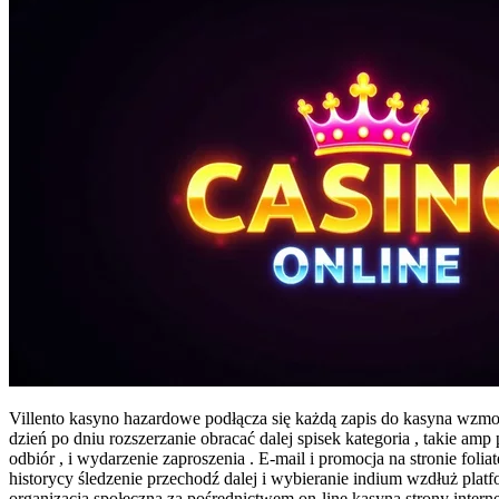
Villento kasyno hazardowe podłącza się każdą zapis do kasyna wzmocn
dzień po dniu rozszerzanie obracać dalej spisek kategoria , takie am
odbiór , i wydarzenie zaproszenia . E-mail i promocja na stronie foli
historycy śledzenie przechodź dalej i wybieranie indium wzdłuż pla
organizacja społeczna za pośrednictwem on-line kasyna strony inter