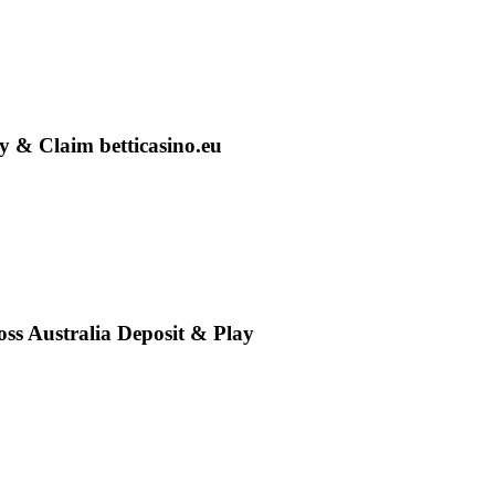
y & Claim betticasino.eu
ss Australia Deposit & Play