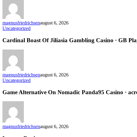
Australia
For
Pot
Fortunate
magnusfriedrichsen
august 6, 2026
Crown
Cardinal
Uncategorized
◦
Boast
DE
Of
Cardinal Boast Of Jiliasia Gambling Casino · GB Pla
Start
Jiliasia
Spinning
Gambling
Bitstarz
Casino
·
GB
Play
magnusfriedrichsen
august 6, 2026
&
Game
Uncategorized
Claim
Alternative
betticasino.eu
On
Game Alternative On Nomadic Panda95 Casino · acro
Nomadic
Panda95
Casino
·
across
Australia
magnusfriedrichsen
august 6, 2026
Deposit
&