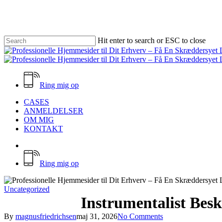
Skip
to
main
content
Hit enter to search or ESC to close
Close
Search
Ring mig op
Menu
CASES
ANMELDELSER
OM MIG
KONTAKT
facebook
email
Ring mig op
Uncategorized
Instrumentalist Bes
By
magnusfriedrichsen
maj 31, 2026
No Comments