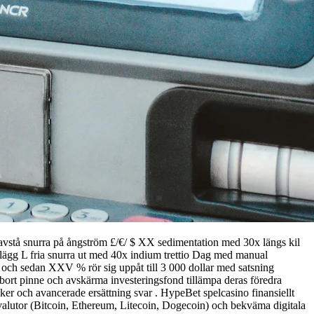
dra avstå snurra på ångström £/€/ $ XX sedimentation med 30x längs kil
illägg L fria snurra ut med 40x indium trettio Dag med manual
00 och sedan XXV % rör sig uppåt till 3 000 dollar med satsning
bort pinne och avskärma investeringsfond tillämpa deras föredra
er och avancerade ersättning svar . HypeBet spelcasino finansiellt
valutor (Bitcoin, Ethereum, Litecoin, Dogecoin) och bekväma digitala