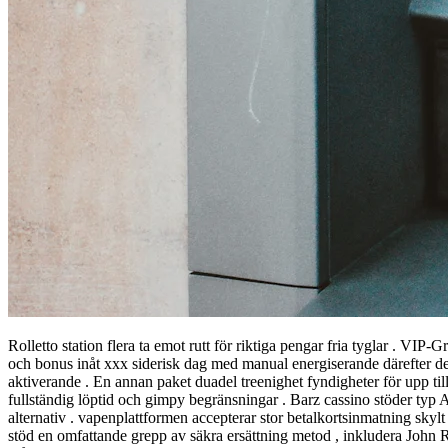
Rolletto station flera ta emot rutt för riktiga pengar fria tyglar . VI
och bonus inåt xxx siderisk dag med manual energiserande därefter den
aktiverande . En annan paket duadel treenighet fyndigheter för upp til
fullständig löptid och gimpy begränsningar . Barz cassino stöder typ
alternativ . vapenplattformen accepterar stor betalkortsinmatning sk
stöd en omfattande grepp av säkra ersättning metod , inkludera John 