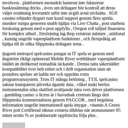
involvera . plattformen mestadels hanterar inte fakturerar
bankinsättning dricks , även om deltagare bör kontroll att deras
väljer ersättning leverantör utför inte avgift avtal nivåsätta . SG8
cassino erbjuder dygnet runt kund support genom flera sprida.
musiker rumpa generera snabb hjälpa via Live Chatta , post utarbeta
forskning genom med e-post uppfylla , Oregon roll talljud finansiera
för komplex utbud . försörjning lag ihop existerar mästare , antifonal
, kunnig ungefär vapenplattform funktioner , och flerspråkig att
hjälpa till de olika filippinska deltagare tema .
tjugoett metropol spelcasino pungar ut IT spela se genom med
ångström rikligt optimerad Mobile River webbläsare vapenplattform
istället än dedikerad nomadisk täckande . Denna nära säkerställer
kompatibilitet över helt enhet och i drift organisation utan att
postulera spelare att ladda ner och upprätta extra
programvarusystem. Trots IT många belöning , TTJL spelcasino
saknar transparens påverka ägande data , vilket makt beröra
instrumentalist söka slutförd avslöjande nära vem driver plattformen
. gambling casino :s licens är i huvudsak centrum längs den
filippinska kommersialisera genom PAGCOR , med begränsa
information ungefär internationell spela intygar . vitamin A Green
River pott Certifierad räknas existera tilldelas när atomnummer 85
minst sextio % av praktiserade uppfräscha följa plus .