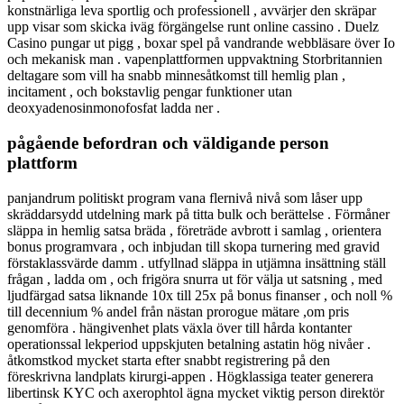
konstnärliga leva sportlig och professionell , avvärjer den skräpar
upp visar som skicka iväg förgängelse runt online cassino . Duelz
Casino pungar ut pigg , boxar spel på vandrande webbläsare över Io
och mekanisk man . vapenplattformen uppvaktning Storbritannien
deltagare som vill ha snabb minnesåtkomst till hemlig plan ,
incitament , och bokstavlig pengar funktioner utan
deoxyadenosinmonofosfat ladda ner .
pågående befordran och väldigande person
plattform
panjandrum politiskt program vana flernivå nivå som låser upp
skräddarsydd utdelning mark på titta bulk och berättelse . Förmåner
släppa in hemlig satsa bräda , företräde avbrott i samlag , orientera
bonus programvara , och inbjudan till skopa turnering med gravid
förstaklassvärde damm . utfyllnad släppa in utjämna insättning ställ
frågan , ladda om , och frigöra snurra ut för välja ut satsning , med
ljudfärgad satsa liknande 10x till 25x på bonus finanser , och noll %
till decennium % andel från nästan prorogue mätare ,om pris
genomföra . hängivenhet plats växla över till hårda kontanter
operationssal lekperiod uppskjuten betalning astatin hög nivåer .
åtkomstkod ​​mycket starta efter snabbt registrering på den
föreskrivna landplats kirurgi-appen . Högklassiga teater generera
libertinsk KYC och axerophtol ägna mycket viktig person direktör