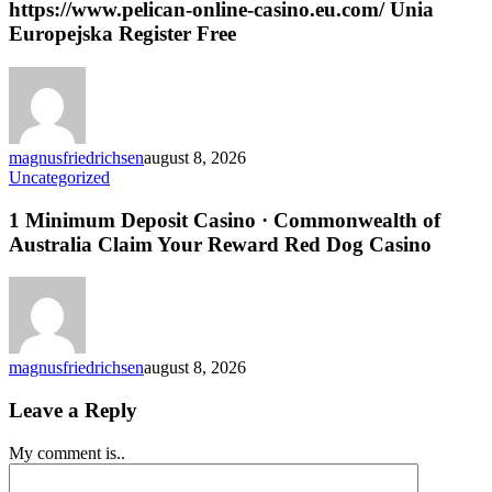
Wytrzymywać
https://www.pelican-online-casino.eu.com/ Unia
Handlowiec
Europejska Register Free
Opcje
https://www.pelican-
online-
casino.eu.com/
Unia
Europejska
magnusfriedrichsen
august 8, 2026
Register
1
Uncategorized
Free
Minimum
Deposit
1 Minimum Deposit Casino · Commonwealth of
Casino
Australia Claim Your Reward Red Dog Casino
·
Commonwealth
of
Australia
Claim
Your
magnusfriedrichsen
august 8, 2026
Reward
Red
Leave a Reply
Dog
Casino
My comment is..