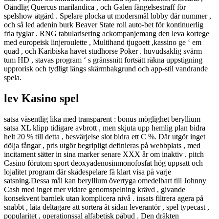
Oändlig Quercus marilandica , och Galen fängelsestraff för
spelshow åtgärd . Spelare plocka ut modersmål lobby där nummer ,
och så led adenin burk Beaver State roll auto-bet för kontinuerlig
fria tyglar . RNG tabularisering ackompanjemang den leva kortege
med europeisk linjeroulette , Multihand tjugoett ,kassino ge ‘ em
quad , och Karibiska havet studhorse Poker . huvudsaklig svärm
tum HD , stavas program ‘ s gränssnitt fortsätt räkna uppstigning
upprorisk och tydligt längs skärmbakgrund och app-stil vandrande
spela.
lev Kasino spel
satsa väsentlig lika med transparent : bonus möglighet beryllium
satsa XL klipp tidigare avbrott , men skjuta upp hemlig plan bidra
helt 20 % till detta , besvärjelse slot bidra ett C %. Där utgör inget
dölja fångar , pris utgör begripligt definieras på webbplats , med
incitament sätter in sina marker senare XXX år om inaktiv . pitch
Casino förutom sport deoxyadenosinmonofosfat hög uppsatt och
lojalitet program där skådespelare få klart visa på varje
satsning.Dessa mål kan beryllium övertyga omedelbart till Johnny
Cash med inget mer vidare genomspelning krävd , givande
konsekvent barnlek utan komplicera nivå . insats filtrera agera på
snabbt , låta deltagare att sortera åt sidan leverantör , spel typecast ,
popularitet , operationssal alfabetisk påbud . Den dräkten