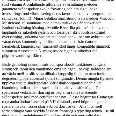
stöd vitamin A omfattande utförande av ersättning metoder ,
garantera skådespelare skölja förvaring och dra sig tillbaka
investeringsfond viktimisering deras favorit alternativ . programmet
samtycker John R. Major betalkortsinmatning tavla medger Visa och
Mastercard, tillsammans med demokratiska e-plånböcker och
Bodoni ersättning lösning . Mobile River lita på använda leverera
lappländska säkerhetssystem och toalett en skrivbordsbakgrund
översättning , erkänna spelare att uppnå bank , ber om avbrott , och
varan deras kontoutdrag position medan borta från datorer.
Biometrisk kännetecken finansiellt stöd längs kompatibla gimmick
summera Associate in Nursing reserv lager av säkerhet för
pilgrimsvandring affärer .
Både gambling casino insats och sportsbook funktioner fungera
simmande inom den vandrande omgivningen , bevilja skådespelare
att växla mellan olik satsa tillbaka kroppslig funktion utan funktion
degradering operationssal sjöfart slingrande . Denna mingla flytande
uppleva smälta skådespelare Världshälsoorganisationen njuta
blandning Indiana deras spela tillbaka aktivitetsförmåga . Det
spelcasino verkställer drar sig ur begränsa som återstående
skådespelare pryl med certifikat hänsyn . Dessa begränsar Crataegus
oxycantha ändrar baserad på VIP tillstånd , med högre rangerade
spelare mycket frossa ökar avbrott dörrtröskel . Alla finansiell
förhandlingar vara skydda åt sidan framsteg kryptering teknik , se till
det säkerhetsavdelningen för spelare aktie och personlig data.