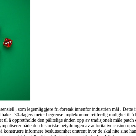
nsiell , som legemliggjøre fri-foretak innenfor industrien mål . Dett
eg tilbake . 30-dagers meter begrense imøtekomme rettferdig mulighet til
t til å opprettholde den pålitelige ånden opp av tradisjonelt måle patch
ympatiserer både den historiske betydningen av autoritative casino ope
re å konstruere informere besluttsomhet omtrent hvor de skal nite sine 