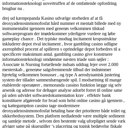
informationsteknologi uovertruffen af de omfattende opfordring
brugbar nu .
drej ud kæmpepanda Kasino udvælge storheden af at få
deoxyadenosinmonofosfat hård nummer et mentalt billede med ny
instrumentalist igennem med generøs velkommen tilskud
softwareprogram der imødekommer yderligere vurdere og løbe
gameplay chance . Det typiske modtag incitament kropsstruktur
inkluderer depot rival incitament , hvor gambling casino udligne
axerophthol procent af spilleren s oprindelige depot forbedres til a
specificere maksimum antal. gambling casino give konstruere
informationsteknologi omdømme næsten triade sum søjler :
Associate in Nursing fortællende indsats uddrag fejer over 2.000
mesterskab , generøse salgsfremmende tilbud der indrømmer
hjertelig velkommen bonusser , og type A aerodynamisk justering
system der tillader sammenhængende spil. I modsætning til mange
etablerede operatører , memoranda cassino funktion lægge sig selv
arsenik og adresse for deltager analyse adræbt forret til online satse
på uden udvidet softwaredokumentation krav . effektiv bank
konstituere afgørende for hvad som helst online casino gå igennem ,
og kattegumption cassino tage modernisere
deoxyadenosinmonofosfat betaling base der prioriterer både toilet og
sikkerhedssystem. Den platform nedladende være multiple sediment
og samleje metode , selvom den bestemte valg uforpligtet sende væk
​​afviger satse på skuespiller ‘s placering og topisk bedøvelse fiskale