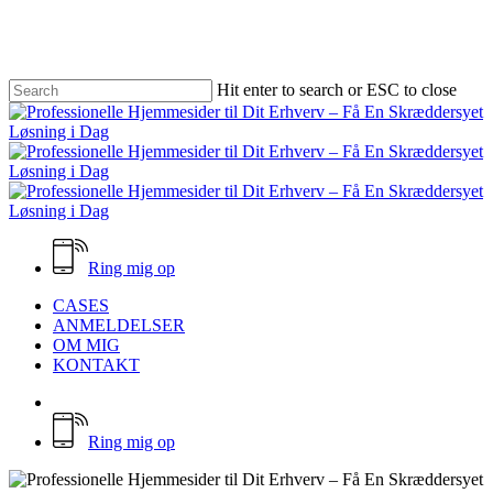
Skip
Clo
to
Me
main
content
Hit enter to search or ESC to close
Close
Search
Ring mig op
Menu
CASES
ANMELDELSER
OM MIG
KONTAKT
facebook
email
Ring mig op