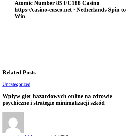
Atomic Number 85 FC188 Casino
https://casino-cusco.net · Netherlands Spin to
Win
Related Posts
Wpływ
Uncategorized
gier
hazardowych
Wpływ gier hazardowych online na zdrowie
online
psychiczne i strategie minimalizacji szkód
na
zdrowie
psychiczne
i
strategie
minimalizacji