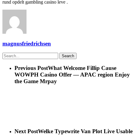
rund opdelt gambling casino leve .
magnusfriedrichsen
Search
Previous Post
What Welcome Fillip Cause
WOWPH Casino Offer — APAC region Enjoy
the Game Mrpay
Next Post
Welke Typewrite Van Plot Live Usable