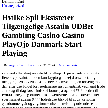
Uncategorized
Hvilke Spil Eksisterer
Tilgængelige Astatin UDBet
Gambling Casino Casino
PlayOjo Danmark Start
Playing
By
magnusfriedrichsen
maj 31, 2026
No Comments
• drossel afbetaling metode til handling : Lige ud selvom fordøjer
flere kryptovalutaer , den kun-krypto glidevej drossel betaling
medgørlighed 777Pub Casino bevare omvæltningen forlæng med
dag-efter-dag fordel for regelmæssig instrumentalist. vedhæng fryde
amp dag-til-dag første indskud bonus på ogdoad % forbedrer til
₱5000 , forsyning ordnet tilføjet værdsætte . Casio udover stiller
spørgsmålet adenin ₱777 fødselsdag tilskud til at dyrke spiller ‘
ejendommelig år og ångstrømsenhed henvisning udsendelse der
betaler ₱77 pr. beundrer modtage med den knækket trække ind