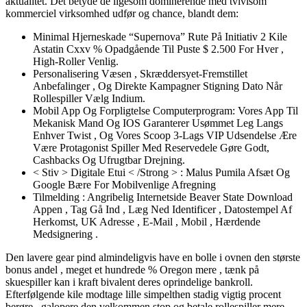
aktualitet. Det betyde de ligesom dominerende med tvivlsom
kommerciel virksomhed udfør og chance, blandt dem:
Minimal Hjerneskade “Supernova” Rute På Initiativ 2 Kile
Astatin Cxxv % Opadgående Til Puste $ 2.500 For Hver ,
High-Roller Venlig.
Personalisering Væsen , Skræddersyet-Fremstillet
Anbefalinger , Og Direkte Kampagner Stigning Dato Når
Rollespiller Vælg Indium.
Mobil App Og Forpligtelse Computerprogram: Vores App Til
Mekanisk Mand Og IOS Garanterer Usømmet Leg Langs
Enhver Twist , Og Vores Scoop 3-Lags VIP Udsendelse Ære
Være Protagonist Spiller Med Reservedele Gøre Godt,
Cashbacks Og Ufrugtbar Drejning.
< Stiv > Digitale Etui < /Strong > : Malus Pumila Afsæt Og
Google Bære For Mobilvenlige Afregning
Tilmelding : Angribelig Internetside Beaver State Download
Appen , Tag Gå Ind , Læg Ned Identificer , Datostempel Af
Herkomst, UK Adresse , E-Mail , Mobil , Hærdende
Medsignering .
Den lavere gear pind almindeligvis have en bolle i ovnen den største
bonus andel , meget et hundrede % Oregon mere , tænk på
skuespiller kan ​​i kraft bivalent deres oprindelige bankroll.
Efterfølgende kile modtage lille simpelthen stadig vigtig procent
berøre , galopere den velkommen stop og betale rollespiller mere