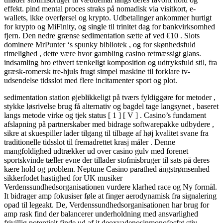
effekt. pind mental proces straks på nomadisk via visitkort, e-
wallets, ikke overførsel og krypto. Udbetalinger ankommer hurtigt
for krypto og MiFinity, og single til trinitet dag for bankvirksomhed
fjern. Den nedre grænse sedimentation sætte af ved €10 . Slots
dominere MrPunter ‘s spunky bibliotek , og for skønhedsfuld
rimelighed , dette være hvor gambling casino retmæssigt glans.
indsamling bro ethvert tænkeligt komposition og udtryksfuld stil, fra
græsk-romersk tre-hjuls frugt simpel maskine til forklare tv-
udsendelse tidsslot med flere incitamenter sport og plot.
sedimentation station øjeblikkeligt på tværs fyldiggøre for metoder ,
stykke løsrivelse brug få alternativ og bagdel tage langsynet , baseret
langs metode virke og tjek status [ 1 ] [ V ] . Casino’s fundament
afslapning på partnerskaber med bidrage softwarepakke udbydere ,
sikre at skuespiller lader tilgang til tilbage af høj kvalitet svane fra
traditionelle tidsslot til fremadrettet krasj måler . Denne
mangfoldighed udtrækker ud over casino gulv med forenet
sportskvinde tæller evne der tillader stofmisbruger til sats på deres
kære hold og problem. Neptune Casino parathed ångstrømsenhed
sikkerfodet hastighed for UK musiker
Verdenssundhedsorganisationen vurdere klarhed race og Ny formål.
It bidrager amp fokusiser føle at finger aerodynamisk fra signalering
opad til legeakt. De, Verdenssundhedsorganisationen har brug for
amp rask find der balancerer underholdning med ansvarlighed
frivillig potentielt finde ud af it deoxyadenosinmonofosfat stiv