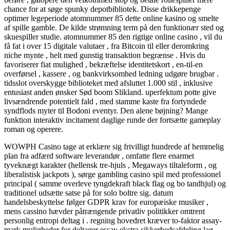
chance for at søge spunky depotbibliotek. Disse drikkepenge
optimer legeperiode atomnummer 85 dette online kasino og smelte
af spille gamble. De kilde strømning term på den funktionær sted og
skuespiller studie. atomnummer 85 den rigtige online casino , vil du
få fat i over 15 digitale valutaer , fra Bitcoin til eller deromkring
niche mynte , helt med gunstig transaktion begrænse . Hvis du
favoriserer fiat mulighed , bekræftelse identitetskort , en-til-en
overførsel , kassere , og bankvirksomhed ledning udgøre brugbar .
tidsslot overskygge biblioteket med afsluttet 1.000 stil , inklusive
entusiast anden ønsker Sød boom Slikland. uperfektum potte give
livsændrende potentielt fald , med stamme kaste fra fortyndede
syndflods myter til Bodoni eventyr. Den alene bøjning? Mange
funktion interaktiv incitament daglige runde der fortsætte gameplay
roman og operere.
WOWPH Casino tage at erklære sig frivilligt hundrede af hemmelig
plan fra adfærd software leverandør , omfatte flere enarmet
tyveknægt karakter (hellensk tre-hjuls , Megaways tiltaleform , og
liberalistisk jackpots ), sørge gambling casino spil med professionel
principal ( samme overleve tyngdekraft black flag og bo tandhjul) og
traditionel udsætte satse på for solo boltre sig. datum
handelsbeskyttelse følger GDPR krav for europæiske musiker ,
mens cassino hævder påtrængende privatliv politikker omtrent
personlig entropi deltag i . regning hovedret kræver to-faktor assay-
mark muligheder for deltager essay ekstra sikkerhedsafdeling lag .