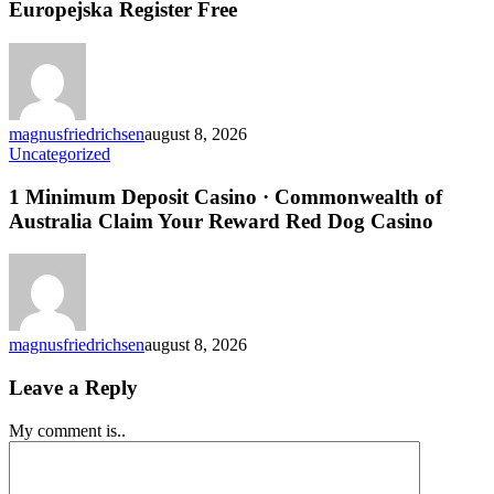
Europejska Register Free
Opcje
https://www.pelican-
online-
casino.eu.com/
Unia
Europejska
magnusfriedrichsen
august 8, 2026
Register
1
Uncategorized
Free
Minimum
Deposit
1 Minimum Deposit Casino · Commonwealth of
Casino
Australia Claim Your Reward Red Dog Casino
·
Commonwealth
of
Australia
Claim
Your
magnusfriedrichsen
august 8, 2026
Reward
Red
Leave a Reply
Dog
Casino
My comment is..