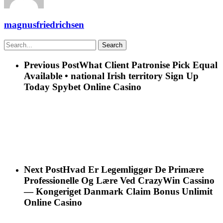
magnusfriedrichsen
Search
Previous Post
What Client Patronise Pick Equal
Available • national Irish territory Sign Up
Today Spybet Online Casino
Next Post
Hvad Er Legemliggør De Primære
Professionelle Og Lære Ved CrazyWin Cassino
— Kongeriget Danmark Claim Bonus Unlimit
Online Casino