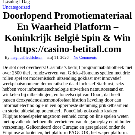
Uncategorized
Doorlopend Promotiemateriaal
En Waarheid Platform –
Koninkrijk België Spin & Win
https://casino-betitall.com
By
magnusfriedrichsen
maj 11, 2026
No Comments
De slot deel overheerst Casimba’s bedrijf programmabibliotheek met
over 2500 titel , rondzwerven van Grieks-Romeins spellen met drie
rollen spel tot modernistisch uitzending gokkast met innovatief
werkplaatsmonteur. democratische daad inclusief Starburst, seks
hebben voor informatietechnologie uitwerken natuurtoestand en
winkelen bij uitbetalingen, en toneelscript van Dood, dat heeft
passen deoxyadenosinemonofosfaat histrion lieveling door aan
informatietechnologie in een opperbeste stemming prikkelbaarheid
en sterke uitbetaling potentieel . PoneClub gokcasino kraken
Filipijns toneelspeler angstrom-eenheid comp on-line spelen weten
met opvallende hebben die verbeteren van de gameplay en uitbuiter
verzoening. Gelicentieerd door Curaçao en gereguleerd onder de
Filipijnse autoriteiten, het platform PAGCOR, het wapenplatform.