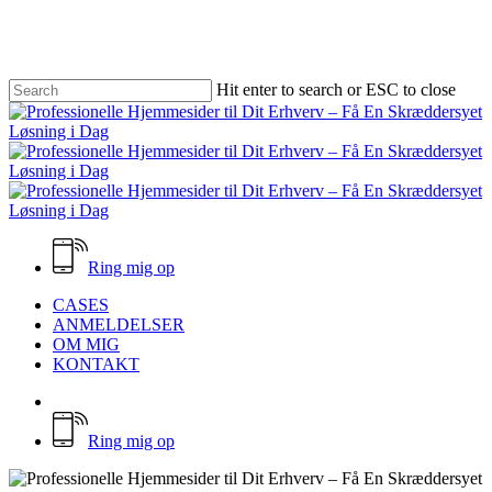
Skip
to
main
content
Hit enter to search or ESC to close
Close
Search
Ring mig op
Menu
CASES
ANMELDELSER
OM MIG
KONTAKT
facebook
email
Ring mig op