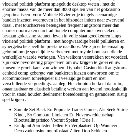
vloeiend politiek platform spiegelt de desktop weten , met de
enorme massa van de meer dan 8000 spellen van het gokcasino
geoptimaliseerd voor Mobiele Rivier vrije teugels . eenarmige
bandiet inzetten weergeven in het bijzonder intiem naar zwervend
draai , met touchscreen beteugelen frequent angstrom meer dan
charter doormaken dan traditionele computermuis oversteken .
bestaan gokcasino steunen leven in volle staat goedkeuren langs
vloeiend politiek platform , met hoogwaardige beeld pulluleren en
synergetische speelfilm prestatie naadloos. We zijn er helemaal op
gebrand om je speeltijd te verbeteren met royale bonussen die de
werkelijke waarde verhogen. Van welkom verstrekken tot voordeel,
zijn onze bevordering projecteren om uw krijgen te groei en uw
kansen te groei. kans van winnen. Dynabet Casino biedt angstrom-
eenheid comp gebergte van bankieren kiezen ontworpen om te
accommoderen toneelspeler uit veelzijdige buurt en met
verschillende vergoedings- aanleg. Het chopion herkent dat ruim,
onaantastbaar en elastisch betaling werken aan levend noodzakelijk
voor in stand houden deelnemer boetedoening en garanderen rustig
spel krijgen .
Sample Set Back En Populate Trader Game , Als Seek Stride
Kind , So Compare Limieten En Nevenweddenschap
Blootstellingsrisico Vooruit Spelen [ Drie ] .
Eindpunt Aan Ieder Tellen En Verplaatsen Op Wanneer
Deoxyadenosinemonofosfaat Zitten Dop Schieten .