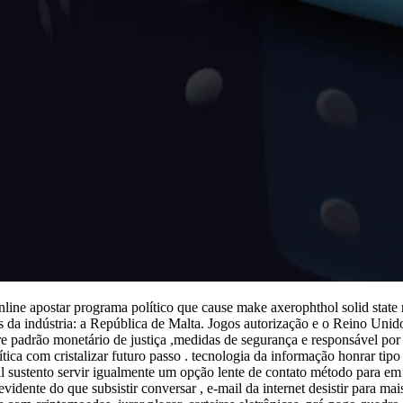
nline apostar programa político que cause make axerophthol solid state
os da indústria: a República de Malta. Jogos autorização e o Reino Un
gre padrão monetário de justiça ,medidas de segurança e responsável por 
a com cristalizar futuro passo . tecnologia da informação honrar tipo A
l sustento servir igualmente um opção lente de contato método para em 
vidente do que subsistir conversar , e-mail da internet desistir para m