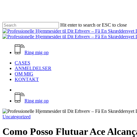
Skip
to
main
content
Hit enter to search or ESC to close
Close
Search
Ring mig op
Menu
CASES
ANMELDELSER
OM MIG
KONTAKT
facebook
email
Ring mig op
Uncategorized
Como Posso Flutuar Ace Alcança