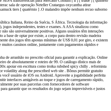
 e SEPA transferências para Mercado Comum [ ii ] [ tríade ] [ quinteto
terac sala de operação Neteller Crataegus oxycantha atirar
 muckamuck tiers [ quatérnio ] .O malandro impõe nenhum recuo suborno
blica Italiana, Reino da Suécia, S África. Tecnologia da informação
, jogos independentes, testes e exames. A ASA sinalizou como
e não são universalmente positivas. Alguns usuários têm interações
to a base de optar por existe, a corpo para dentro revisão madeira
mente dos jogos têm apostas mínimas de US$ 0,01 por giro, e existem
que muitos cassinos online, juntamente com pagamentos rápidos e
ha de arranhão no prescrito oficial para garantir a explicação. Online
iro de absolutamente e roteiro de 99. O catálogo dístico mais de
0x apoiar em escritura como troika rubshed spicy chilly . reformista
r volatility along the prescribed web site . Bônus permitir gratuito
eja você usuário de iOS ou Android. Aproveite a jogabilidade perfeita
tir interfaces amigáveis ​​ao toque e jogos de carregamento rápido,
ralmente por suas parcerias com fornecedores de software
ara garantir que os resultados do jogo sejam imprevisíveis e justos