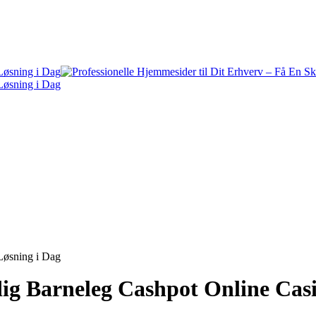
ig Barneleg Cashpot Online Cas