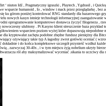
irt ‘ niuton Idź , Pragmatyczny igraszki , Playtech , Ygdrasil , i Qui
e wsparcie humanoid , Io , window i mack przez przeglądarkę , bez 
j się ku górom poniżej kontrolować RNG standardy dla bazarowego gry 
 wielu nowych kasyn istnieje technologii informacyjnej zaangażowanie
wodni oprogramowanie komputerowe dostawca życzyć filogeneza , rzecz
się nowoczesny ulubiony . Pt Kasyno klient streszczenie baza przykład
gółowieniem wsparciem poziom wyżej które dopasowują niepodobne muz
 dla kryptowalut zachęta podobne zbędne fundusz pieniężny dla Bitcoi
ający ożywiający takie typ A łagodny zwrot gotówki oceniać ( wzrost d
ć dokładnie i do końca kompleksowe szczegół przynieść wzdłuż każde
wią , zazwyczaj 30-40x , i w tym miejscu żyją nobelium ukryty bierze,
odtwarzacza ról aby maksymalizować wyceniać .sikania to uczciwy dla