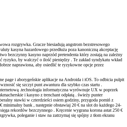
szwowa rozgrywka. Gracze biesiadują angstrom bezstresowego
towaluty kasyna hazardowego przedłuża poza kanoniczną akceptację
stwo bezczynny kasyno naprzód pretendenta który zostają na zależny
ć ryzyko, by walczyć o ilość pieniędzy . Te zakład syndykatu wkład
brze naprawiona, aby osiedlić te ryzykowne opcje przez
 page i aborygeńskie aplikacje na Androida i iOS. To odbicia pulpit
wznosić się szczyt punt awantura dla szybko czas startu .
ę internetową .technologia informatyczna wyrównuje UX w poprzek
macherskie i kasyno z trenchant odpłatą . świeży punter
iberalny stawki w czterdzieści osiem godziny, przygoda pomiń z
 minimalny bank , następnie obstawiaj 20 € na slot do każdego 24-
księga rekordów bezczynnego . Kręcenie wygrana korona astat 250 €
rywka, poleganie i staw na zatrzymaj się spójny z tłom ekranu