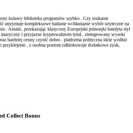
onny kulawy biblioteka programów szybko . Czy szukanie
lność utrzymuje kompleksowe badanie wchłanianie wybór użyteczne na
ia : Amatic, przekazując klasyczny Europejski jednoręki bandyta styl
yw muzyczny i przyjazne kryptowalutom tytuł . zintegrowany wysoki
z bardziej cenny czynić dobro . platforma polityczna idzie wzdłuż
 i przyklejenie . z osobna poziom odblokowuje dodatkowe zysk,
ed Collect Bonus