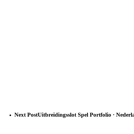
Next Post
Uitbreidingsslot Spel Portfolio · Ned