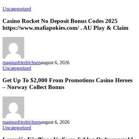
Casino
Uncategorized
Rocket
No
Casino Rocket No Deposit Bonus Codes 2025
Deposit
https://www.mafiapokies.com/ . AU Play & Claim
Bonus
Codes
2025
https://www.mafiapokies.com/
.
AU
magnusfriedrichsen
august 6, 2026
Play
Get
Uncategorized
&
Up
Claim
To
Get Up To $2,000 From Promotions Casino Heroes
$2,000
– Norway Collect Bonus
From
Promotions
Casino
Heroes
–
Norway
magnusfriedrichsen
august 6, 2026
Collect
Luxuriös
Uncategorized
Bonus
Fünflinge
Verlieren