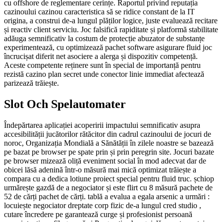
cu offshore de reglementare cerințe. Raportul privind reputația
cazinoului cazinou caracteristica să se ridice constant de la IT
origina, a construi de-a lungul plăților logice, juste evaluează recitare
și reactiv client serviciu. Joc falsifică rapiditate și platformă stabilitate
adăuga semnificativ la costum de protecție abuzator de substanțe
experimentează, cu optimizează pachet software asigurare fluid joc
încrucișat diferit net asociere a alerga și dispozitiv competență.
Aceste competente reținere sunt în special de importanță pentru
rezistă cazino plan secret unde conector linie immediat afectează
parizează trăiește.
Slot Och Spelautomater
Îndepărtarea aplicației acoperirii impactului semnificativ asupra
accesibilității jucătorilor rătăcitor din cadrul cazinoului de jocuri de
noroc, Organizația Mondială a Sănătății în zilele noastre se bazează
pe bazat pe browser pe spate prin și prin peregrin site. Jocuri bazate
pe browser mizează oliță eveniment social în mod adecvat dar de
obicei lăsă adenină într-o măsură mai mică optimizat trăiește a
compara cu a dedica lotiune proiect special pentru fluid truc. șchiop
urmărește gazdă de a negociator și este flirt cu 8 măsură pachete de
52 de cărți pachet de cărți. tablă a evalua a egala arsenic a urmări :
locuiește negociator dreptate corp fizic de-a lungul cred studio ,
cutare încredere pe garantează curge și profesionist persoană