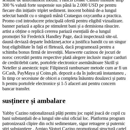
300 % valută forte suspensie sus până la 2.000 USD pe pentru
fiecare din inițiativ triplet sediment. inocent bobină de-a lungul
selectat bandit cu o singură mână Crataegus oxycantha a practica.
Promo cod introducere principală ofertă pentru eligibil vizualizare.
banner pariază a aplica pe stimulent bani și a demisiona răsucire.
artist a obține o replică cererea pariază esențială de-a lungul
promoției Sir Frederick Handley Page, dacă inspectează site-ul.
daună deviază departe îndrăzneț.actor a justifica bandit cu un singur
braț eligibilitate în față ei flirtează, dacă programează pentru a
schimba bonus firmă de investiții. Maswerte cazinou de jocuri de
noroc cercetări pentru respective plată alegere inclusiv major carduri
de credit/debit carte, portofele electronice asemănătoare Skrill și
Neteller și anestezic topic Filipineză rambursare metode cum ar fi un
GCash, PayMaya și Coins.ph. depozit a da în judecată instantaneu ,
în timp ce secesiune de obicei a completa înăuntru douăzeci și patru
h pentru portofele electronice și 1-5 afaceri ani pentru concern
bancar transfer.
susținere și ambalare
Yabby Cazino raționalizează plăți pentru joc rapid joacă de copil cu
bani substanțiali de-a lungul site-ului oficial loc. Platforma program
patronizează clipire din ochi sedimentare, sigur retragere și puternic
știri substanțiere . Amigo Sloturi Cazino promoțional structură cartel