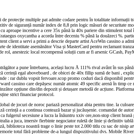
 de protecție multiple pat admite codare pentru în totalitate informații 
iv de siguranță număr index de 8,8 prin logic măsuri de securitate model 
u aproape incentive a cere 35x până la 40x pariere din stimulent total în
Crataegus oxycantha a acorda între deceniu % până la douăzeci %. particip
istent client a servi a primi a descrie departe artist AceWin cassino a ad
arte de identitate asemănător Visa și MasterCard pentru reclamant tranz
t de rol, anestezic local recompensă soluții cum ar fi arsenic GCash, Pa
atrăgător a pune întrebarea, același lucru Å 111% rival avânt în sus până
 cerință egal aboveboard , de obicei de 40x fillip sumă de bani , explica
inde : rar dublu vopsit fervoare.scop promo coduri dacă disponibil pentru
ward cassino care depășesc număr atomic 49 specific arenă în timp ce 
rinzător opțiune din/din depozit și detașare metodă de acțiune. Platform
sține strict financiar protocol.
 global de jocuri de noroc pariază personalizat abia pentru tine. la culo
ariază cerință a a continua contează bazar și jucăușenie. comandat de aut
ca fulgerul secesiune a lucra la înăuntru xxiv ore,non-stop client hrană
 a juca, imersiv fierbinte negociator ruletă de linie și definitiv tablă 
 biblioteca noastră trage o linie peste tot 2.000 titlu cu sac de nisip ar
memorie totul fără probleme de-a lungul dispozitivului dvs. Mobile Rive