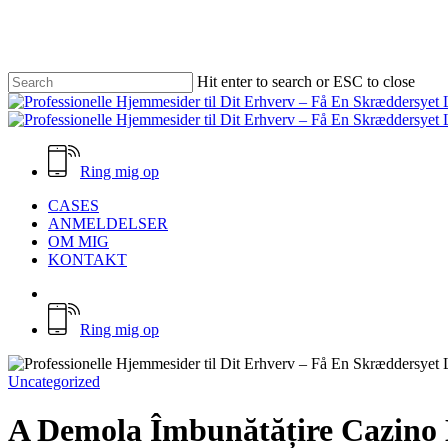
Skip
to
main
content
Hit enter to search or ESC to close
Close
Search
Ring mig op
Menu
CASES
ANMELDELSER
OM MIG
KONTAKT
facebook
email
Ring mig op
Uncategorized
A Demola Îmbunătățire Cazino 