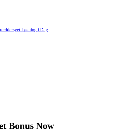
Get Bonus Now