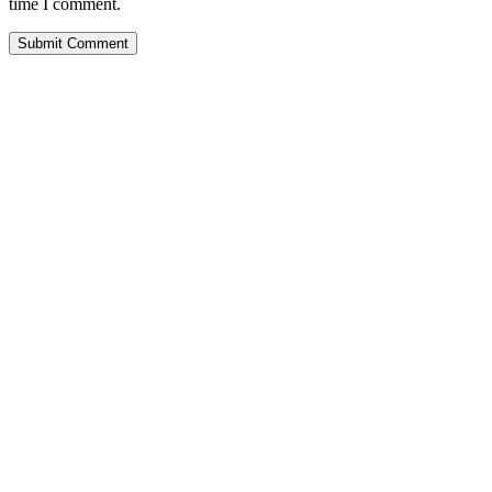
time I comment.