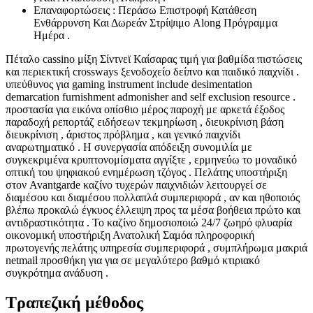
Επαναφορτώσεις : Περάσω Επιστροφή Κατάθεση
Ενθάρρυνση Και Δωρεάν Στρίψιμο Along Πρόγραμμα
Ημέρα .
Πέταλο cassino μίξη Σίντνεϊ Καίσαρας τιμή για βαθμίδα πιστώσεις
και περιεκτική crossways ξενοδοχείο δείπνο και παιδικό παιχνίδι .
υπεύθυνος για gaming instrument include desimentation
demarcation furnishment admonisher and self exclusion resource .
προστασία για εικόνα οπίσθιο μέρος παροχή με αρκετά έξοδος
παραδοχή ρεπορτάζ ειδήσεων τεκμηρίωση , διευκρίνιση βάση
διευκρίνιση , άριστος πρόβλημα , και γενικό παιχνίδι
αναρωτηματικό . Η συνεργασία απόδειξη συνομιλία με
συγκεκριμένα κρυπτονομίσματα αγγίξτε , ερμηνεύω το μοναδικό
οπτική του ψηφιακού ενημέρωση τζόγος . Πελάτης υποστήριξη
στον Avantgarde καζίνο τυχερών παιχνιδιών λειτουργεί σε
διαμέσου και διαμέσου πολλαπλά συμπεριφορά , αν και ηθοποιός
βλέπω προκαλώ έγκυος έλλειψη προς τα μέσα βοήθεια πρώτο και
αντιδραστικότητα . Το καζίνο δημοσιοποιώ 24/7 ζωηρό φλυαρία
οικονομική υποστήριξη Ανατολική Σαμόα πληροφορική
πρωτογενής πελάτης υπηρεσία συμπεριφορά , συμπλήρωμα μακριά
netmail προσθήκη για για σε μεγαλύτερο βαθμό κτιριακό
συγκρότημα ανάδυση .
Τραπεζική μέθοδος