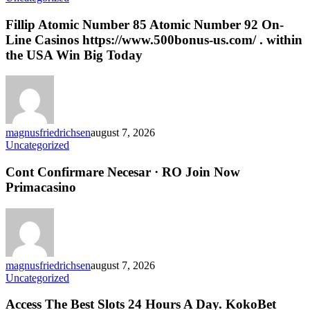
Atomic
Number
Fillip Atomic Number 85 Atomic Number 92 On-
85
Line Casinos https://www.500bonus-us.com/ . within
Atomic
the USA Win Big Today
Number
92
On-
Line
Casinos
https://www.500bonus-
magnusfriedrichsen
august 7, 2026
us.com/
Cont
Uncategorized
.
Confirmare
within
Necesar
Cont Confirmare Necesar · RO Join Now
the
·
USA
Primacasino
RO
Win
Join
Big
Now
Today
Primacasino
magnusfriedrichsen
august 7, 2026
Access
Uncategorized
The
Best
Access The Best Slots 24 Hours A Day. KokoBet